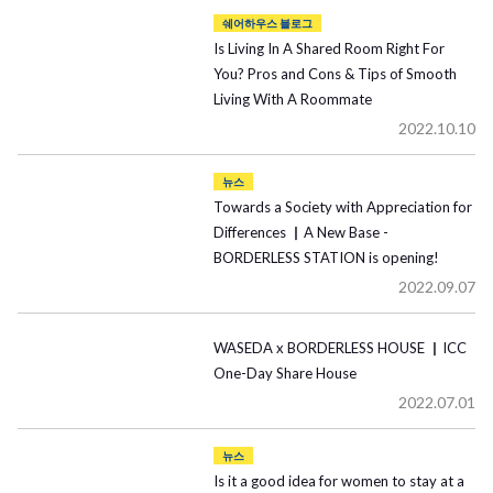
쉐어하우스 블로그
Is Living In A Shared Room Right For
You? Pros and Cons & Tips of Smooth
Living With A Roommate
2022.10.10
뉴스
Towards a Society with Appreciation for
Differences ▏A New Base -
BORDERLESS STATION is opening!
2022.09.07
WASEDA x BORDERLESS HOUSE ▏ICC
One-Day Share House
2022.07.01
뉴스
Is it a good idea for women to stay at a