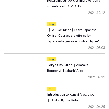
Regarding our policies in prevention of
spreading of COVID-19
2021.10.12
뉴스
【Go! Go! Nihon】Learn Japanese
Online! Courses are offered by
Japanese language schools in Japan!
2021.08.03
뉴스
Tokyo City Guide ▏Akasaka･
Roppongi･Iidabashi Area
2021.07.31
뉴스
Introduction to Kansai Area, Japan
▏Osaka, Kyoto, Kobe
2021.06.25