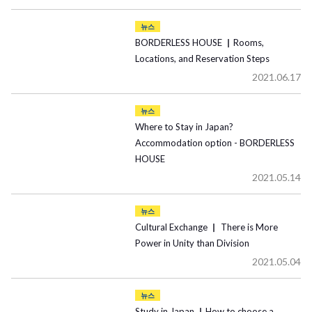
뉴스
BORDERLESS HOUSE ▏Rooms,
Locations, and Reservation Steps
2021.06.17
뉴스
Where to Stay in Japan?
Accommodation option - BORDERLESS
HOUSE
2021.05.14
뉴스
Cultural Exchange ▏ There is More
Power in Unity than Division
2021.05.04
뉴스
Study in Japan ▏How to choose a