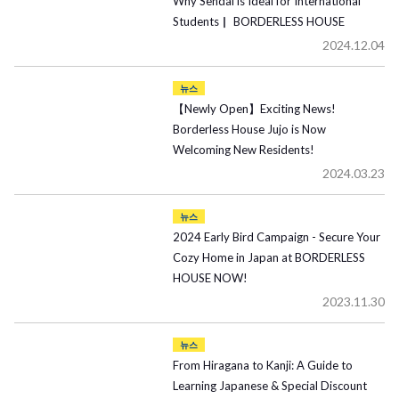
Why Sendai is Ideal for International
Students▏ BORDERLESS HOUSE
2024.12.04
뉴스
【Newly Open】Exciting News!
Borderless House Jujo is Now
Welcoming New Residents!
2024.03.23
뉴스
2024 Early Bird Campaign - Secure Your
Cozy Home in Japan at BORDERLESS
HOUSE NOW!
2023.11.30
뉴스
From Hiragana to Kanji: A Guide to
Learning Japanese & Special Discount