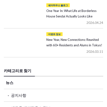
쉐어하우스 블로그
One Year In: What Life at Borderless
House Sendai Actually Looks Like
2026.04.24
이벤트 정보
New Year, New Connections: Reunited
with 60+ Residents and Alums in Tokyo!
2026.03.11
카테고리로 찾기
뉴스
공지사항