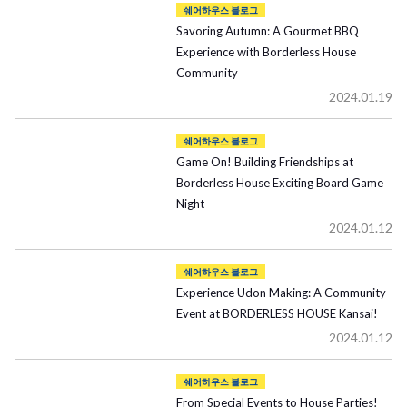
쉐어하우스 블로그
Savoring Autumn: A Gourmet BBQ
Experience with Borderless House
Community
2024.01.19
쉐어하우스 블로그
Game On! Building Friendships at
Borderless House Exciting Board Game
Night
2024.01.12
쉐어하우스 블로그
Experience Udon Making: A Community
Event at BORDERLESS HOUSE Kansai!
2024.01.12
쉐어하우스 블로그
From Special Events to House Parties!