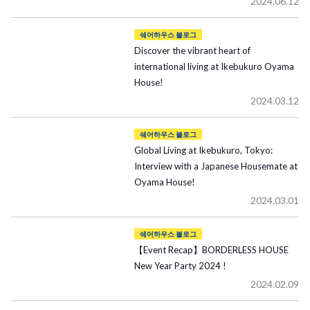
2024.06.12
쉐어하우스 블로그
Discover the vibrant heart of
international living at Ikebukuro Oyama
House!
2024.03.12
쉐어하우스 블로그
Global Living at Ikebukuro, Tokyo:
Interview with a Japanese Housemate at
Oyama House!
2024.03.01
쉐어하우스 블로그
【Event Recap】BORDERLESS HOUSE
New Year Party 2024 !
2024.02.09