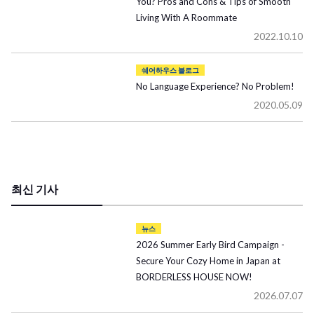
You? Pros and Cons & Tips of Smooth
Living With A Roommate
2022.10.10
쉐어하우스 블로그
No Language Experience? No Problem!
2020.05.09
최신 기사
뉴스
2026 Summer Early Bird Campaign -
Secure Your Cozy Home in Japan at
BORDERLESS HOUSE NOW!
2026.07.07