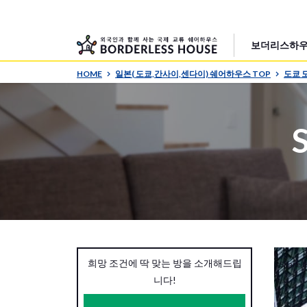
보더리스하우
HOME
일본( 도쿄,간사이,센다이) 쉐어하우스 TOP
도쿄 
희망 조건에 딱 맞는 방을 소개해드립
Share H
니다!