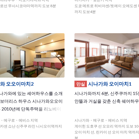
 goods, and fashion items]
panese and international atmosp
로선 무사시코야마역까지 도보 8분
도쿄 메트로 히비야센/토에이 오에도센
re!◆
까지 도보4분
와 오오이마치2
시나가와 오이마치1
만실
나가와에 있는 셰어하우스를 소개
시나가와까지 6분, 신주쿠까지 15
 보더리스 하우스 시나가와오오이
안뜰과 거실을 갖춘 신축 쉐어하우
 2010년에 단독주택을 리노베이
셰어하우스입니다. 시나가와오오이
・메구로・에비스 지역
시나가와・메구로・에비스 지역
하우스의 멤버들과도 교류가 가능한
스카센 쇼난 신주쿠 라인 니시오이역까지
게이힌 도호쿠 선 오모리 역까지 도보 10분
력이죠. 요코스카선, 쇼우난신주쿠
오이 마치 선, 린카이 선 오이 마치 역까지
분