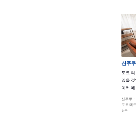
신주쿠
도쿄 의
있을 것
이커 에
과 당신
신주쿠・
진 시간
도쿄 메트
3 하우
6 분
의 주요 
있는 좋
카노 역 