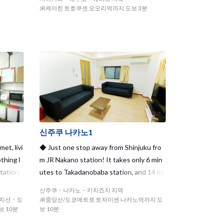
작은 상
cellent access to everywhere you go!◆
JR케이힌 토호쿠센 오모리역까지 도보 3분
입니다.
 활기가
구들과 매
 않으시
약은 빨
신주쿠 나카노1
et, livi
◆ Just one stop away from Shinjuku fro
thing l
m JR Nakano station! It takes only 6 min
tation,
utes to Takadanobaba station, and 14 mi
t numbe
nutes to Shibuya station by train! Living i
신주쿠・나카노・키치죠지 지역
epartmen
n Nakano area offers a ton of convenienc
치선・도
JR중앙선/도쿄메트로 토자이센 나카노역까지 도
ne and v
e!◆
 10분
보 10분