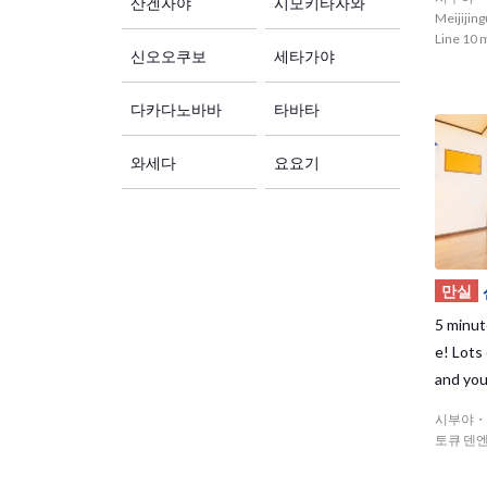
산겐자야
시모키타자와
Meijijin
Line 10 
신오오쿠보
세타가야
다카다노바바
타바타
와세다
요요기
만실
5 minut
e! Lots
and you
It's al
시부야・
kitazaw
토큐 덴
ge cloth