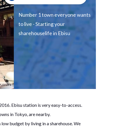
Number 1 town everyone wants
to live - Starting your
sharehouselife in Ebisu
PLAYLIFE
016. Ebisu station is very easy-to-access.
wns in Tokyo, are nearby.
h low budget by living in a sharehouse. We