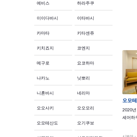
라인, 
에비스
하라주쿠
선, 케
시부야까
이이다바시
이타바시
이면 갈
까운 
카마타
키타센쥬
는 1정
아 친구
키치죠지
코엔지
요! 딱
에서 생
메구로
요코하마
나카노
닛뽀리
니혼바시
네리마
오모테
오오사키
오오모리
2020
셰어하우
오모테산도
오기쿠보
시부야・