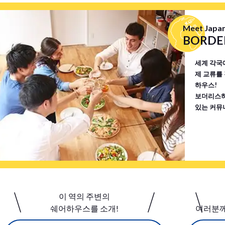
역 모두 그래서 , 당신은 쉽게 쇼핑을
있어 통근 통학에 무척 편리합니다
카노 지역 에서 유일한 일본어 배양
하우스까지의 길에는 상점가, 편의
Meet Japan
있습니다 도보로 이동할 수있는 거리
당, 은행, 슈퍼마켓 등이 있어 불편
BORDER
 들로 가득합니다 )
활이 가능합니다. 총 인원 11명, 
적의 친구들과 일본 생활을 즐겨보
세계 각국
제 교류를
하우스!
보더리스하
있는 커뮤
이 역의 주변의
쉐어하우스를 소개!
여러분께