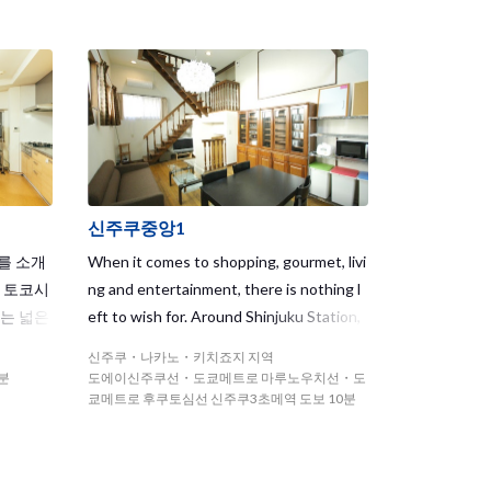
ide.
신주쿠중앙1
를 소개
When it comes to shopping, gourmet, livi
 토코시
ng and entertainment, there is nothing l
있는 넓은
eft to wish for. Around Shinjuku Station,
다. 근
a station with the world’s largest numbe
신주쿠・나카노・키치죠지 지역
 있죠!
r of passengers per day, large departmen
분
도에이신주쿠선・도쿄메트로 마루노우치선・도
정이 없
t stores such as Isetan and Lumine and v
쿄메트로 후쿠토심선 신주쿠3초메역 도보 10분
오오이마치
arious leisure spots line side by side.
역, 어
 이내에