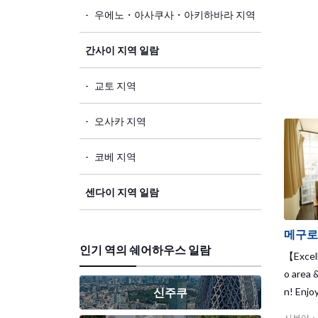
우에노・아사쿠사・아키하바라 지역
간사이 지역 일람
교토 지역
오사카 지역
코베 지역
센다이 지역 일람
메구로
인기 역의 쉐어하우스 일람
【Excell
o area 
n! Enjo
신주쿠
CHO, wh
시부야・