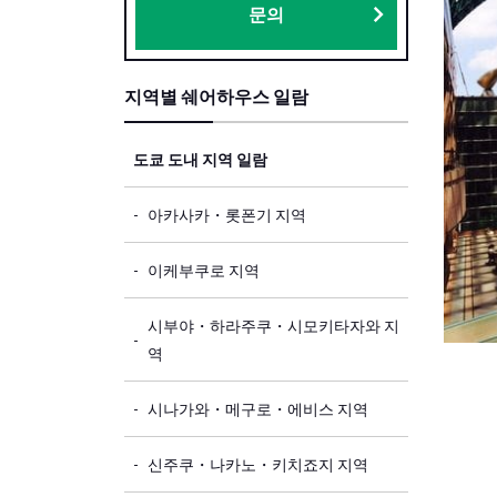
문의
지역별 쉐어하우스 일람
도쿄 도내 지역 일람
아카사카・롯폰기 지역
이케부쿠로 지역
시부야・하라주쿠・시모키타자와 지
역
시나가와・메구로・에비스 지역
신주쿠・나카노・키치죠지 지역