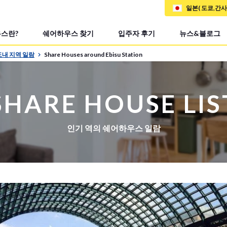
일본( 도쿄,간
스란?
쉐어하우스 찾기
입주자 후기
뉴스&블로그
도내 지역 일람
Share Houses around Ebisu Station
SHARE HOUSE LIS
인기 역의 쉐어하우스 일람
ouse in Ebisu