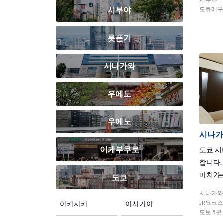
f food,
시부야
도큐메구
롯폰기
시나가와
우에노
우에노
시나가
이케부쿠로
도쿄 시
합니다.
마치2는
도쿄
션한 
시나가와
마치1
JR요코
아카사카
아사가야
점이 매
도보 5분