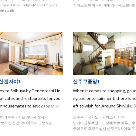
가 좋습니다. 역 병설의 상점시설, 
gumae Station, Tokyo-Metro Chiyoda
케이오센 메이다이마에 역까지 도보8분
점가도 있어 생활하기 편리한 환경
mins walk.
역 근처에는 학교도 많아서 거리엔
넘칩니다. 다양한 국적을 가진 친
일이 놀라운 하루하루를 보내보지
겠어요? 인기가 높은 하우스라 예
리빨리!
산겐자야1
신주쿠중앙1
es to Shibuya by Denentoshi Lin
When it comes to shopping, gourm
 of cafes and restaurants for you
ng and entertainment, there is no
r housemates to enjoy together.
eft to wish for. Around Shinjuku S
so within walking distance to Shimo
a station with the world’s larges
하라주쿠・시모키타자와 지역
신주쿠・나카노・키치죠지 지역
a where you can find lots of vinta
r of passengers per day, large d
엔토시센 산겐자야역까지 도보 9분
도에이신주쿠선・도쿄메트로 마루노우
es, live houses, etc.
t stores such as Isetan and Lumi
쿄메트로 후쿠토심선 신주쿠3초메역 도보