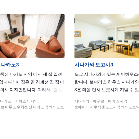
arious leisure spots line side by s
 나카노3
시나가와 토고시3
 중심 나카노 지역 에서 새 집 열려
도쿄 시나가와에 있는 셰어하우스
입니다 ! 이 집은 만 경계선 집 집 메
합니다. 보더리스 하우스 시나가와
 의해 디자인입니다. 따라서 , 당신
3은 마음 편히 느긋하게 지낼 수 
의 하우스 메이트 공유 집 에서 멋
거실과 주방이 매력적인 하우스입니
나카노・키치죠지 지역
시나가와・메구로・에비스 지역
을 보내고 됩니다 ) 신주쿠 Nakano
처에는 연못이 있는 토고시 공원도
로 마루노 우치선 신 나카노 역까지 도보
토에이 아사쿠사센 도고시역까지 도보9
스 주변의 이웃 정말 안전하고 두 개
또한, 큰 발코니가 있어 빨래 널 걱
라인 JR , 도쿄 메트로 를 사용할 수
는 것이 매력포인트! 근처에는 
은 위치입니다. 그리고 물론, JR 나
선 토고시공원과 아사쿠사선 토고시
, 도쿄 메트로 마루 노우치 Shinnak
느 쪽에 하우스에서 걸어서 10분