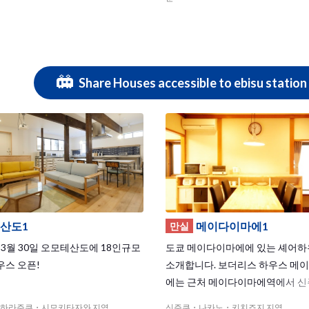
도에이아사쿠사선, 토큐오오이마치
이힌토호쿠선 4개 라인이 이용 가능!
지 전철로 11분, 신주쿠도 16분
 수 있습니다. 하우스에서 가장 가
니시오오이역에서 시나가와역까지
Share Houses accessible to ebisu station 
거장! 1층의 넓은 거실의 쇼파에 앉
들과 두런두런 이야기를 나눠보세
 적당한 8명이라 가족같은 분위기 속
활이 가능합니다.
산도1
메이다이마에1
만실
년 3월 30일 오모테산도에 18인규모
도쿄 메이다이마에에 있는 셰어
스 오픈!
소개합니다. 보더리스 하우스 메
에는 근처 메이다이마에역에서 
지 전철로 5분, 시부야까지 7분으
하라주쿠・시모키타자와 지역
신주쿠・나카노・키치죠지 지역