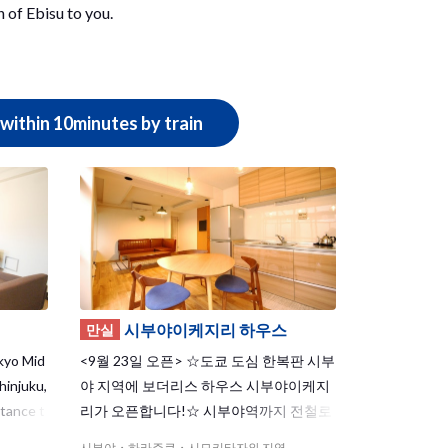
 of Ebisu to you.
within 10minutes by train
시부야이케지리 하우스
만실
kyo Mid
<9월 23일 오픈> ☆도쿄 도심 한복판 시부
hinjuku,
야 지역에 보더리스 하우스 시부야이케지
stance t
리가 오픈합니다!☆ 시부야역까지 전철로
 both Ja
3분, 이케지리오오하시역이 가장 가까운
시부야・하라주쿠・시모키타자와 지역