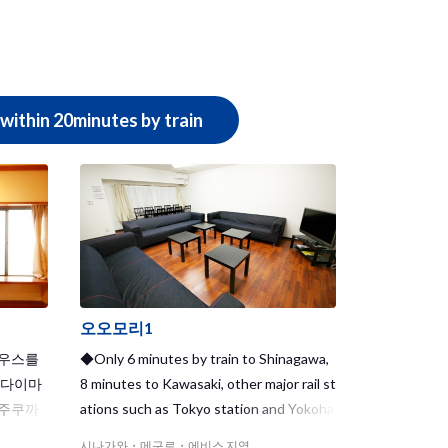
주말에는 시부야까지 가볍게 놀러갈 수 있
는 것은 물론, 모두 함께 근처의 세련된 커
피전문점에 가거나, 역사 깊은 목욕탕에 가
는 것도 시부야 이케지리 하우스만이 가능
한 매력이죠! 이케지리 오오하시는 인기
within 20minutes by train
최고의 지역이라 도심이나 시부야 지역에
서 셰어하우스를 찾는 분에게 강추입니다!
※9월 16일부터 견학이 가능합니다. <spa
n style="color:red;"> ※흡연자의 입주는
거절하고 있습니다. </span>
오오모리1
하우스를
◆Only 6 minutes by train to Shinagawa,
이다이마
8 minutes to Kawasaki, other major rail st
신주쿠까
ations such as Tokyo station and Yokoha
로 입지
ma station are also within 20 minutes. Ex
시나가와・메구로・에비스 지역