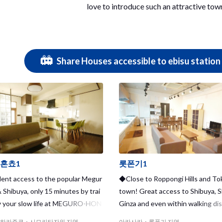
love to introduce such an attractive town
Share Houses accessible to ebisu station 
혼쵸1
롯폰기1
ent access to the popular Megur
◆Close to Roppongi Hills and To
& Shibuya, only 15 minutes by trai
town! Great access to Shibuya, S
y your slow life at MEGURO-HON
Ginza and even within walking di
ich offers the greatest variety o
o Aoyama-Ichome! You will enjoy
하라주쿠・시모키타자와 지역
아카사카・롯폰기 지역