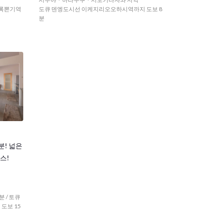
here he
최적의 입지! 어디에 가더라도 간편하게
 록뽄기역
도큐 덴엥도시선 이케지리오오하시역까지 도보 8
이동이 가능! 시부야역에서 하우스까지 걸
분
어도 30분거리라서 막차를 놓쳐도 안심입
니다! 도심 한복판에 있으면서도 주변은
한적한 주택가라 차분한 분위기고, 매력 넘
치는 가게도 많아 편안하게 즐길 수 있는
지역입니다. 역 앞 상점가에는 슈퍼마켓이
나 음식점, 각종 상점이 즐비하여 생활하기
에 무척 편리한 환경입니다. 하우스 근처의
세타가야 공원에는 넓은 광장을 중심으로
실외 수영장이나 테니스 코트등의 시설도
있습니다. 또 다른 공원인 메구로천공정원
분! 넓은
은 전망대에서는 후지산도 볼 수 있으며 사
스!
시사철 꽃과 나무를 즐길 수 있습니다. 총 9
인의 하우스로 하우스 메이트와의 거리가
가까우며 관계도 만들기 쉬워 매일매일 모
 / 토큐
두 함께 거실에 모여 영어나 일본어를 사용
 도보 15
해 대화를 즐기는 것이 가능합니다. 또한,