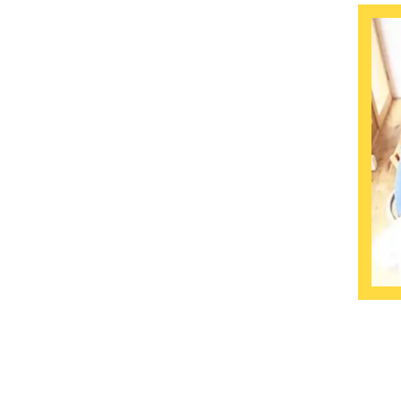
ano 
즐길 나
할 수 
에 상점