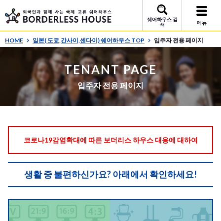
쉐어하우스 검
메뉴
색
HOME
일본( 도쿄,간사이,센다이) 쉐어하우스 TOP
입주자 전용 페이지
TENANT PAGE
입주자 전용 페이지
코로나19감염확대에 따른 보더리스 하우스 대응에 대하여
생활 중 불편하신가요? 아래에서 확인하세요!