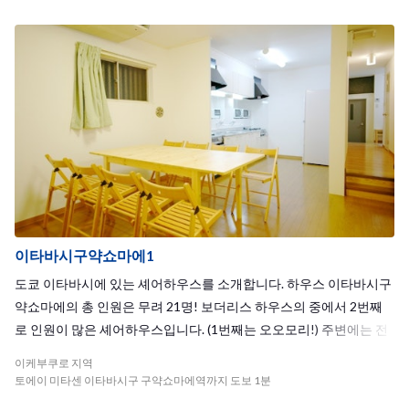
이타바시구약쇼마에1
도쿄 이타바시에 있는 셰어하우스를 소개합니다. 하우스 이타바시구
약쇼마에의 총 인원은 무려 21명! 보더리스 하우스의 중에서 2번째
로 인원이 많은 셰어하우스입니다. (1번째는 오오모리!) 주변에는 전
통의 상점가가 있어 산책하기에도 좋죠. 가장 큰 매력은 무엇보다도
이케부쿠로 지역
다양한 국적의 친구들을 만날 수 있다는 점. 서로 자극을 주고 받고,
토에이 미타센 이타바시구 구약쇼마에역까지 도보 1분
가치관을 공유하는 것으로 배려와 배움의 장이 되기도 하죠. 여행이