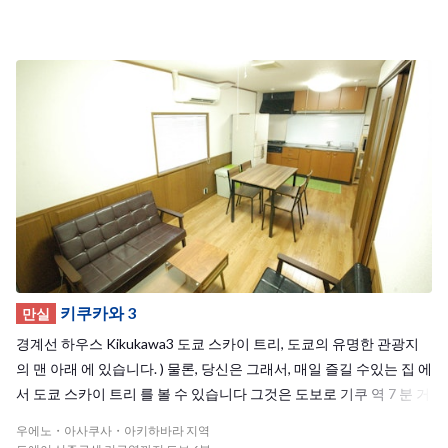
주쿠선키쿠카와역에서 걸어서 단 6분! 차분한 주택가의 안에 있으며,
리폼을 통해 말끔해진 셰어하우스입니다. 키쿠카와 역 주변에는 슈퍼
마켓와 편의점이 있어 생활하기에도 편리합니다. 일본 생활의 시작은
키쿠카와2 하우스에서!
키쿠카와 3
만실
경계선 하우스 Kikukawa3 도쿄 스카이 트리, 도쿄의 유명한 관광지
의 맨 아래 에 있습니다. ) 물론, 당신은 그래서, 매일 즐길 수있는 집 에
서 도쿄 스카이 트리 를 볼 수 있습니다 그것은 도보로 기쿠 역 7 분 거
리에 당신이 식료품 을 얻을 당신이 당신의 일상 생활 에 필요한 물건
우에노・아사쿠사・아키하바라 지역
수있는 상점 이 많이 있습니다. Kikukawa1 2 그래서 집에 , 당신은 재