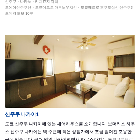
신주쿠・나카노・키치죠지 지역
ne side by side.
도에이신주쿠선・도쿄메트로 마루노우치선・도쿄메트로 후쿠토심선 신주쿠3
초메역 도보 10분
신주쿠 나카이1
도쿄 신주쿠 나카이에 있는 셰어하우스를 소개합니다. 보더리스 하우
스 신주쿠 나카이는 역 주변에 작은 상점가에서 조금 떨어진 조용한
곳에 있습니다. 근처 역인 나카이역에서 하우스까지는 도보 3분으로