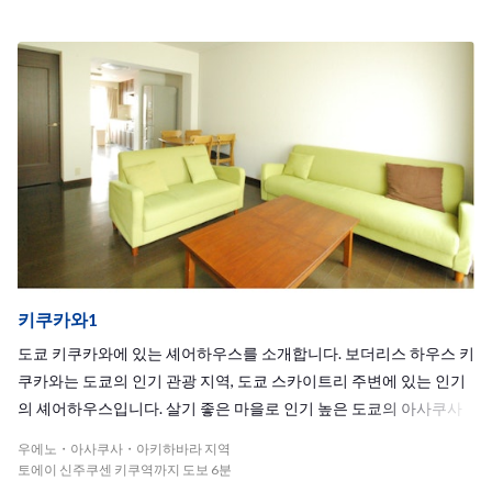
나 바베큐 등의 하우스 이벤트도 자주 열립니다. 근처 역인 도에이 미
타선 이타바시구약쇼마에역에서 도심 각지에 이동이 가능해 통근 통
학에도 편리합니다. 역에서 하우스까지는 단 1분이기에 걷다보면 어
느새 집에 도착해 있을 겁니다.
키쿠카와1
도쿄 키쿠카와에 있는 셰어하우스를 소개합니다. 보더리스 하우스 키
쿠카와는 도쿄의 인기 관광 지역, 도쿄 스카이트리 주변에 있는 인기
의 셰어하우스입니다. 살기 좋은 마을로 인기 높은 도쿄의 아사쿠사
주변 지역, 도에이신주쿠선키쿠카와역에서 걸어서 단 6분! 차분한 주
우에노・아사쿠사・아키하바라 지역
택가의 안에 있으며, 리폼을 통해 말끔해진 셰어하우스입니다. 키쿠
토에이 신주쿠센 키쿠역까지 도보 6분
카와 역 주변에는 슈퍼마켓와 편의점이 있어 생활하기에도 편리합니