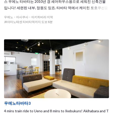
스 우에노 타바타는 2010년 경 셰어하우스용으로 세워진 신축건물
입니다! 세련된 내부, 정원도 있죠. 타바타 역에서 케이힌 토호쿠선을
타면 우에노, 아키하바라, 도쿄 등 주요역에 갈 수 있습니다. 역에서
우에노・아사쿠사・아키하바라 지역
걸어서 8분, 역 안 빌딩에는 아울렛이 들어서 있으며, 귀가길에 차분
JR야마노테센 타바타역까지 도보 8분
한 카페나 식당에서 한 숨 쉬는 것도 좋지요. 역 주변에는 상점가가 있
어 쇼핑도 편리. 휴일은 하우스메이트 들과 외출도 하고, 하우스 파티
를 개최하기도 한답니다. 정감넘치는 분위기의 하우스이기에 쉽게 친
해질 수 있습니다! 타바타 하우스에 어서오세요!
우에노타바타3
4 mins train ride to Ueno and 8 mins to Ikebukuro! Akihabara and T