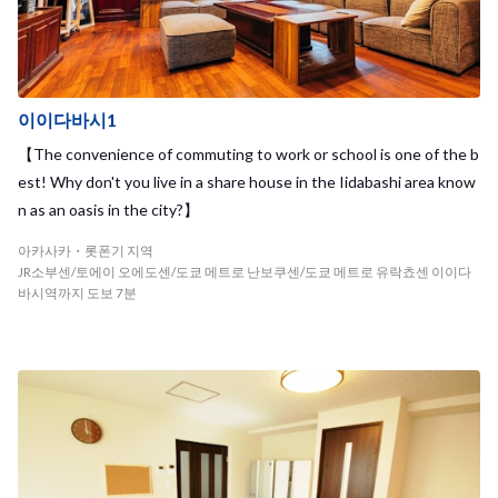
이이다바시1
【The convenience of commuting to work or school is one of the b
est! Why don't you live in a share house in the Iidabashi area know
n as an oasis in the city?】
아카사카・롯폰기 지역
JR소부센/토에이 오에도센/도쿄 메트로 난보쿠센/도쿄 메트로 유락쵸센 이이다
바시역까지 도보 7분