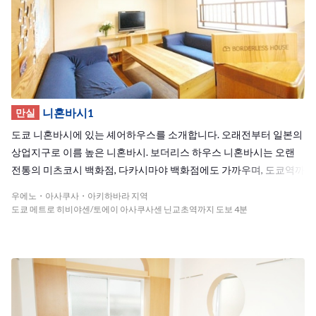
역 근처의 리쿠기엔(六義園)은 일본3대정원으로 유명하며, 봄에는 벚
꽃과 자양화를, 가을에는 단풍을 즐길 수 있어 하우스메이트들과 일
본의 사계절을 즐기기에는 안성맞춤! 혼코마고에 하우스에서 다국적
친구들과 둘도 없는 추억을 만들어 보세요! <span style="color:re
d;"> ※흡연자의 입주는 거절하고 있습니다. </span>
니혼바시1
만실
도쿄 니혼바시에 있는 셰어하우스를 소개합니다. 오래전부터 일본의
상업지구로 이름 높은 니혼바시. 보더리스 하우스 니혼바시는 오랜
전통의 미츠코시 백화점, 다카시마야 백화점에도 가까우며, 도쿄역까
지는 걸어갈 수 있는 도시 한 가운데 위치합니다. 거실은 목재의 따스
우에노・아사쿠사・아키하바라 지역
함을 최대한으로 살린 가구가 있으며, 거실을 바라보는 구조의 주방,
도쿄 메트로 히비야센/토에이 아사쿠사센 닌교초역까지 도보 4분
옥상에는 발코니가 있습니다. 거실 벽 한 쪽에는 입주자들이 메세지
를 주고 받는 커뮤니케이션 보드가 설치되어 있는 점이 특징입니다.
밤이 되면 하우스 메이트 모두 모여 함께 밥을 먹으며 북적북적. 근처
역인 닌교쵸역에서는 히비야선, 도에이아사쿠사선을 이용 가능합니
다. 도심은 물론, 관광지로 유명한 아사쿠사에도 전철로 6분이면 갈
수 있습니다. 도쿄의 한 가운데에서 즐기는 셰어하우스 생활은 어떠