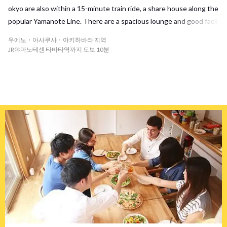
okyo are also within a 15-minute train ride, a share house along the
popular Yamanote Line. There are a spacious lounge and good facili
ties! And there are a shopping street in the vicinity, and it is an are
우에노・아사쿠사・아키하바라 지역
a where it is comfortable to live in!
JR야마노테센 타바타역까지 도보 10분