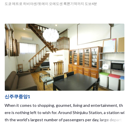
도쿄 메트로 히비야센/토에이 오에도센 록뽄기역까지 도보4분
신주쿠중앙1
When it comes to shopping, gourmet, living and entertainment, th
ere is nothing left to wish for. Around Shinjuku Station, a station wi
th the world’s largest number of passengers per day, large depart
ment stores such as Isetan and Lumine and various leisure spots li