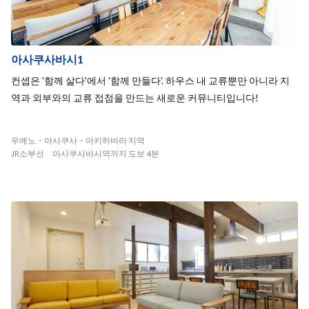
아사쿠사바시1
컨셉은 '함께 살다'에서 '함께 만들다'. 하우스 내 교류뿐만 아니라 지
역과 외부와의 교류 접점을 만드는 새로운 커뮤니티입니다!
우에노・아사쿠사・아키하바라 지역
JR소부선 아사쿠사바시역까지 도보 4분