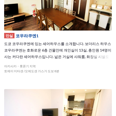
코우라쿠엔1
만실
도쿄 코우라쿠엔에 있는 셰어하우스를 소개합니다. 보더리스 하우스
코우라쿠엔는 호화로운 6층 건물안에 개인실이 13실, 총인원 14명이
사는 커다란 셰어하우스입니다. 넓은 거실에 샤워룸, 화장실 시설도
충실해 쾌적한 공간에서 생활할 수 있습니다. 도쿄 어디든지 갈 수 있
아카사카・롯폰기 지역
는 최적의 입지인지라 예약이 끊이질 않습니다. 도쿄의 한 가운데에
토에이 미타센 /오에도센 가스가 도보 8분
서 다양한 국적의 친구들과 교류하며 일본 생활을 즐겨보세요!