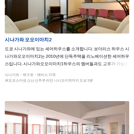
시나가와 오오이마치2
도쿄 시나가와에 있는 셰어하우스를 소개합니다. 보더리스 하우스 시
나가와오오이마치2는 2010년에 단독주택을 리노베이션한 셰어하우
스입니다. 시나가와오오이마치1하우스의 멤버들과도 교류가 가능한
점이 매력이죠. 요코스카선, 쇼우난신주쿠라인, 도에이아사쿠사선,
시나가와・메구로・에비스 지역
토큐오오이마치선, 케이힌토호쿠선 4개 라인이 이용 가능! 시부야까
JR요코스카센 쇼난 신주쿠 라인 니시오이역까지 도보 5분
지 전철로 11분, 신주쿠도 16분이면 갈 수 있습니다. 하우스에서 가장
가까운 니시오오이역에서 시나가와역까지는 1정거장! 1층의 넓은
거실의 쇼파에 앉아 친구들과 두런두런 이야기를 나눠보세요! 딱 적
당한 8명이라 가족같은 분위기 속에서 생활이 가능합니다.