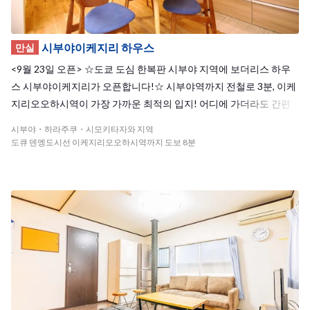
시부야이케지리 하우스
만실
<9월 23일 오픈> ☆도쿄 도심 한복판 시부야 지역에 보더리스 하우
스 시부야이케지리가 오픈합니다!☆ 시부야역까지 전철로 3분, 이케
지리오오하시역이 가장 가까운 최적의 입지! 어디에 가더라도 간편
하게 이동이 가능! 시부야역에서 하우스까지 걸어도 30분거리라서
시부야・하라주쿠・시모키타자와 지역
막차를 놓쳐도 안심입니다! 도심 한복판에 있으면서도 주변은 한적
도큐 덴엥도시선 이케지리오오하시역까지 도보 8분
한 주택가라 차분한 분위기고, 매력 넘치는 가게도 많아 편안하게 즐
길 수 있는 지역입니다. 역 앞 상점가에는 슈퍼마켓이나 음식점, 각종
상점이 즐비하여 생활하기에 무척 편리한 환경입니다. 하우스 근처의
세타가야 공원에는 넓은 광장을 중심으로 실외 수영장이나 테니스 코
트등의 시설도 있습니다. 또 다른 공원인 메구로천공정원은 전망대에
서는 후지산도 볼 수 있으며 사시사철 꽃과 나무를 즐길 수 있습니다.
총 9인의 하우스로 하우스 메이트와의 거리가 가까우며 관계도 만들
기 쉬워 매일매일 모두 함께 거실에 모여 영어나 일본어를 사용해 대
화를 즐기는 것이 가능합니다. 또한, 주말에는 시부야까지 가볍게 놀