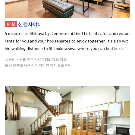
러갈 수 있는 것은 물론, 모두 함께 근처의 세련된 커피전문점에 가거
나, 역사 깊은 목욕탕에 가는 것도 시부야 이케지리 하우스만이 가능
한 매력이죠! 이케지리 오오하시는 인기 최고의 지역이라 도심이나
시부야 지역에서 셰어하우스를 찾는 분에게 강추입니다! ※9월 16일
산겐자야1
만실
부터 견학이 가능합니다. <span style="color:red;"> ※흡연자의 입주
5 minutes to Shibuya by Denentoshi Line! Lots of cafes and restau
는 거절하고 있습니다. </span>
rants for you and your housemates to enjoy together. It's also wit
hin walking distance to Shimokitazawa where you can find lots of vi
ntage clothes, live houses, etc.
시부야・하라주쿠・시모키타자와 지역
토큐 덴엔토시센 산겐자야역까지 도보 9분