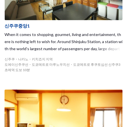
신주쿠중앙1
When it comes to shopping, gourmet, living and entertainment, th
ere is nothing left to wish for. Around Shinjuku Station, a station wi
th the world’s largest number of passengers per day, large depart
ment stores such as Isetan and Lumine and various leisure spots li
신주쿠・나카노・키치죠지 지역
ne side by side.
도에이신주쿠선・도쿄메트로 마루노우치선・도쿄메트로 후쿠토심선 신주쿠3
초메역 도보 10분