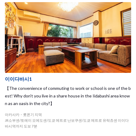
이이다바시1
【The convenience of commuting to work or school is one of the b
est! Why don't you live in a share house in the Iidabashi area know
n as an oasis in the city?】
아카사카・롯폰기 지역
JR소부센/토에이 오에도센/도쿄 메트로 난보쿠센/도쿄 메트로 유락쵸센 이이다
바시역까지 도보 7분