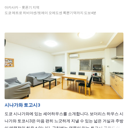
e here!◆
아카사카・롯폰기 지역
도쿄 메트로 히비야센/토에이 오에도센 록뽄기역까지 도보4분
시나가와 토고시3
도쿄 시나가와에 있는 셰어하우스를 소개합니다. 보더리스 하우스 시
나가와 토코시3은 마음 편히 느긋하게 지낼 수 있는 넓은 거실과 주방
이 매력적인 하우스입니다. 근처에는 연못이 있는 토고시 공원도 있