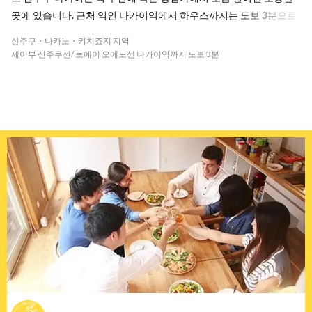
곳에 있습니다. 근처 역인 나카이역에서 하우스까지는 도보 3분으로
무척 가까우며, 주변에는 편의점 잡화점 등 가게가 많아 쇼핑하기에
신주쿠・나카노・키치죠지 지역
도 편리합니다. 도에이오에도선 나카이역, 세이부신주쿠선 나카이역
세이부 신주쿠센/ 토에이 오에도센 나카이역까지 도보 3분
둘 다 이용 가능해 통근 통학도 오래 걸리지 않습니다. 신주쿠에서 환
승하면 도심 어디든 쉽게 이동할 수 있습니다. 총 인원 14명의 다양한
국적을 가진 친구들과 교류하면서도 전부 개인실이라 혼자만의 시간
도 가질 수 있습니다.