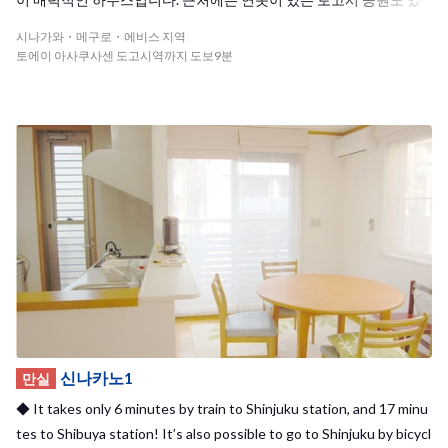
죠! 또한, 큰 발코니가 있어 빨래 널 걱정이 없는 것이 매력포인트! 근
시나가와・메구로・에비스 지역
처에는 오오이마치선 토고시공원과 아사쿠사선 토고시역, 어느 쪽에
토에이 아사쿠사센 도고시역까지 도보9분
하우스에서 걸어서 10분 이내에 있어 통근 통학에 무척 편리합니다.
역에서 하우스까지의 길에는 상점가, 편의점, 식당, 은행, 슈퍼마켓 등
이 있어 불편없이 생활이 가능합니다. 총 인원 11명, 다양한 국적의 친
구들과 일본 생활을 즐겨보세요!
신나카노1
만실
◆ It takes only 6 minutes by train to Shinjuku station, and 17 minu
tes to Shibuya station! It’s also possible to go to Shinjuku by bicycl