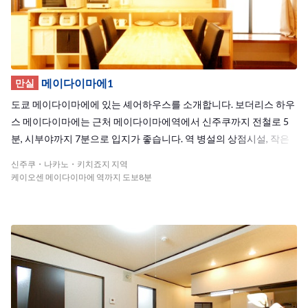
메이다이마에1
만실
도쿄 메이다이마에에 있는 셰어하우스를 소개합니다. 보더리스 하우
스 메이다이마에는 근처 메이다이마에역에서 신주쿠까지 전철로 5
분, 시부야까지 7분으로 입지가 좋습니다. 역 병설의 상점시설, 작은
상점가도 있어 생활하기 편리한 환경입니다. 역 근처에는 학교도 많
신주쿠・나카노・키치죠지 지역
아서 거리엔 활기가 넘칩니다. 다양한 국적을 가진 친구들과 매일이
케이오센 메이다이마에 역까지 도보8분
놀라운 하루하루를 보내보지 않으시겠어요? 인기가 높은 하우스라
예약은 빨리빨리!