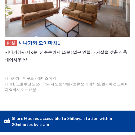
시나가와 오이마치1
만실
시나가와까지 6분, 신주쿠까지 15분! 넓은 안뜰과 거실을 갖춘 신축
쉐어하우스!
시나가와・메구로・에비스 지역
게이힌 도호쿠 선 오모리 역까지 도보 10분 / 토큐 오이 마치 선, 린카이 선 오이 마
치 역까지 도보 15분
Share Houses accessible to Shibuya station within
20minutes by train