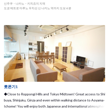
ano3 하우스 주변의 이웃 정말 안전하고 두 개의 주요 라인 JR , 도쿄
신주쿠・나카노・키치죠지 지역
메트로 를 사용할 수있는 좋은 위치입니다. 그리고 물론, JR 나카노 역
도쿄 메트로 마루노 우치선 신 나카노 역까지 도보 6 분
, 도쿄 메트로 마루 노우치 Shinnakano 역 모두 그래서 , 당신은 쉽게
쇼핑을 즐길 나카노 지역 에서 유일한 일본어 배양 할 수 있습니다 도
보로 이동할 수있는 거리에 상점 들로 가득합니다 )
롯폰기1
◆Close to Roppongi Hills and Tokyo Midtown! Great access to Shi
buya, Shinjuku, Ginza and even within walking distance to Aoyama-
Ichome! You will enjoy both Japanese and international atmospher