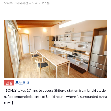
오다큐 오다와라선 교도역 도보 6 분
우노키3
만실
【ONLY takes 17mins to access Shibuya station from Unoki statio
n. Recommended points of Unoki house where is surrounded by na
ture.】