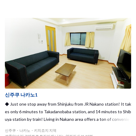
옥상에는 발코니가 있습니다. 거실 벽 한 쪽에는 입주자들이 메세지
를 주고 받는 커뮤니케이션 보드가 설치되어 있는 점이 특징입니다.
밤이 되면 하우스 메이트 모두 모여 함께 밥을 먹으며 북적북적. 근처
역인 닌교쵸역에서는 히비야선, 도에이아사쿠사선을 이용 가능합니
다. 도심은 물론, 관광지로 유명한 아사쿠사에도 전철로 6분이면 갈
수 있습니다. 도쿄의 한 가운데에서 즐기는 셰어하우스 생활은 어떠
세요?
신주쿠 나카노1
◆ Just one stop away from Shinjuku from JR Nakano station! It tak
es only 6 minutes to Takadanobaba station, and 14 minutes to Shib
uya station by train! Living in Nakano area offers a ton of convenie
nce!◆
신주쿠・나카노・키치죠지 지역