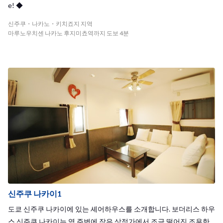
e! ◆
신주쿠・나카노・키치죠지 지역
마루노우치센 나카노 후지미쵸역까지 도보 4분
신주쿠 나카이1
도쿄 신주쿠 나카이에 있는 셰어하우스를 소개합니다. 보더리스 하우
스 신주쿠 나카이는 역 주변에 작은 상점가에서 조금 떨어진 조용한