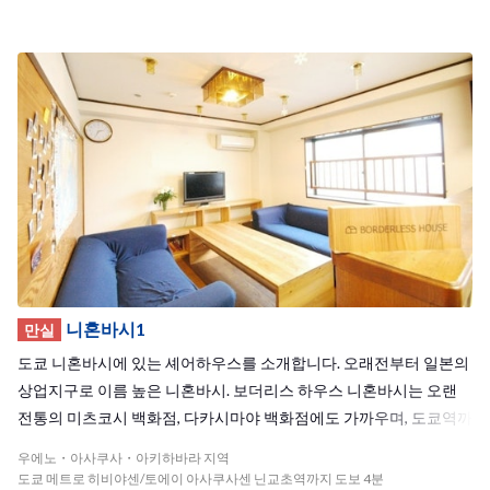
니혼바시1
만실
도쿄 니혼바시에 있는 셰어하우스를 소개합니다. 오래전부터 일본의
상업지구로 이름 높은 니혼바시. 보더리스 하우스 니혼바시는 오랜
전통의 미츠코시 백화점, 다카시마야 백화점에도 가까우며, 도쿄역까
지는 걸어갈 수 있는 도시 한 가운데 위치합니다. 거실은 목재의 따스
우에노・아사쿠사・아키하바라 지역
함을 최대한으로 살린 가구가 있으며, 거실을 바라보는 구조의 주방,
도쿄 메트로 히비야센/토에이 아사쿠사센 닌교초역까지 도보 4분