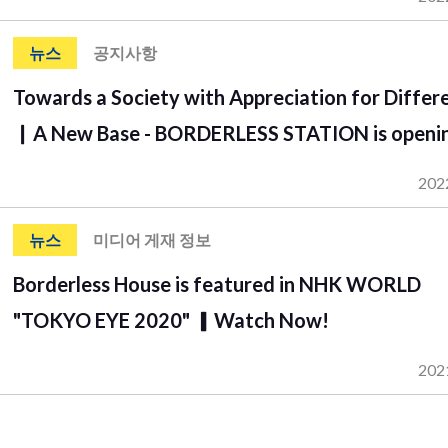
뉴스
공지사항
Towards a Society with Appreciation for Differ
▏A New Base - BORDERLESS STATION is openi
202
뉴스
미디어 게재 정보
Borderless House is featured in NHK WORLD
"TOKYO EYE 2020" ▎Watch Now!
202