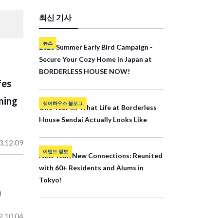
최신 기사
뉴스
2026 Summer Early Bird Campaign -
Secure Your Cozy Home in Japan at
BORDERLESS HOUSE NOW!
fes
ming
쉐어하우스 블로그
One Year In: What Life at Borderless
House Sendai Actually Looks Like
3.12.09
이벤트 정보
New Year, New Connections: Reunited
with 60+ Residents and Alums in
Tokyo!
n
2.10.04