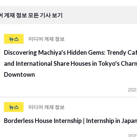
 게재 정보 모든 기사 보기
뉴스
미디어 게재 정보
Discovering Machiya's Hidden Gems: Trendy Ca
and International Share Houses in Tokyo's Char
Downtown
202
뉴스
미디어 게재 정보
Borderless House Internship | Internship in Japa
202