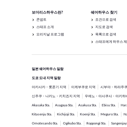
보더리스하우스란?
쉐어하우스 찾기
콘셉트
조건으로 검색
스태프 소개
지도로 검색
오리지날 프로그램
목록으로 검색
스태프에게 하우스 
일본 쉐어하우스 일람
도쿄 도내 지역 일람
아카사카・롯폰기 지역
이케부쿠로 지역
시부야・하라주쿠
신주쿠・나카노・키치죠지 지역
우에노・아사쿠사・아키하바
Akasaka Sta.
Asagaya Sta.
Asakusa Sta.
Ebisu Sta.
Hara
Kitasenju Sta.
Kichijoji Sta.
Koenji Sta.
Meguro Sta.
Na
Omotesando Sta.
Ogikubo Sta.
Roppongi Sta.
Sangenjaya