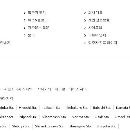
입주자 후기
회사 개요
뉴스&블로그
개인 정보보호
자주묻는 질문
사이트맵
문의
파트너 업체
제안받기
입주자 전용 페이지
・시모키타자와 지역
시나가와・메구로・에비스 지역
라 지역
juku Sta.
Hiyoshi Sta.
Iidabashi Sta.
Ikebukuro Sta.
Itabashi Sta.
Kamata S
kano Sta.
Nippori Sta.
Nihombashi Sta.
Nerima Sta.
Osaki Sta.
Omori Sta
 Sta.
Shibuya Sta.
Shimokitazawa Sta.
Shinagawa Sta.
Shinjuku Sta.