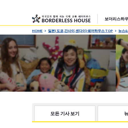
보더리스하우
HOME
일본( 도쿄,간사이,센다이) 쉐어하우스 TOP
뉴스
모든 기사 보기