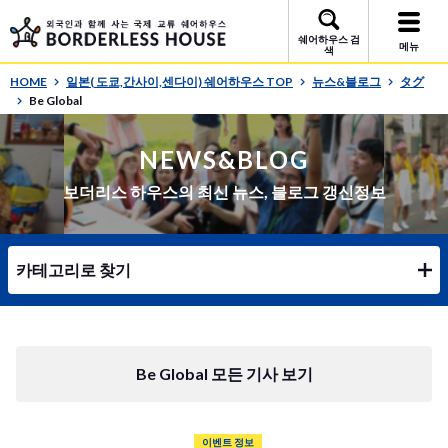
쉐어하우스 검
메뉴
색
HOME
일본( 도쿄,간사이,센다이) 쉐어하우스 TOP
뉴스&블로그
タグ
Be Global
NEWS&BLOG
보더리스 하우스의 최신 뉴스, 블로그 갱신정보
카테고리로 찾기
Be Global 모든 기사 보기
이벤트 정보