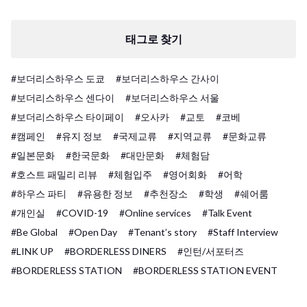
태그로 찾기
#보더리스하우스 도쿄
#보더리스하우스 간사이
#보더리스하우스 센다이
#보더리스하우스 서울
#보더리스하우스 타이페이
#오사카
#교토
#코베
#캠페인
#유지 정보
#국제교류
#지역교류
#문화교류
#일본문화
#한국문화
#대만문화
#체험담
#호스트 패밀리 리뷰
#체험입주
#영어회화
#어학
#하우스 파티
#유용한 정보
#추천장소
#학생
#쉐어룸
#개인실
#COVID-19
#Online services
#Talk Event
#Be Global
#Open Day
#Tenant’s story
#Staff Interview
#LINK UP
#BORDERLESS DINERS
#인턴/서포터즈
#BORDERLESS STATION
#BORDERLESS STATION EVENT