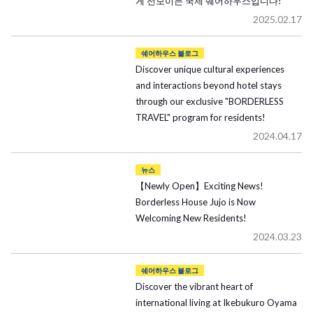
게 선보이는 국제 쉐어하우스입니다!
2025.02.17
쉐어하우스 블로그
Discover unique cultural experiences
and interactions beyond hotel stays
through our exclusive "BORDERLESS
TRAVEL" program for residents!
2024.04.17
뉴스
【Newly Open】Exciting News!
Borderless House Jujo is Now
Welcoming New Residents!
2024.03.23
쉐어하우스 블로그
Discover the vibrant heart of
international living at Ikebukuro Oyama