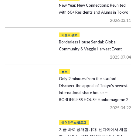
New Year, New Connections: Reunited
with 60+ Residents and Alums in Tokyo!
2026.03.11
이벤트 정보
Borderless House Sendai: Global
Community & Veggie Harvest Event
2025.07.04
뉴스
Only 2 minutes from the station!
Discover the appeal of Tokyo’s newest
international share house —
BORDERLESS HOUSE Honkomagome 2
2025.04.22
쉐어하우스 블로그
지금 바로 공개합니다! 센다이에서 새롭