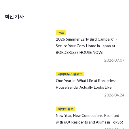
최신 기사
뉴스
2026 Summer Early Bird Campaign -
Secure Your Cozy Home in Japan at
BORDERLESS HOUSE NOW!
2026.07.07
쉐어하우스 블로그
One Year In: What Life at Borderless
House Sendai Actually Looks Like
2026.04.24
이벤트 정보
New Year, New Connections: Reunited
with 60+ Residents and Alums in Tokyo!