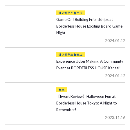
쉐어하우스 블로그
Game On! Building Friendships at
Borderless House Exciting Board Game
Night
2024.01.12
쉐어하우스 블로그
Experience Udon Making: A Community
Event at BORDERLESS HOUSE Kansai!
2024.01.12
뉴스
【Event Review】Halloween Fun at
Borderless House Tokyo: A Night to
Remember!
2023.11.16