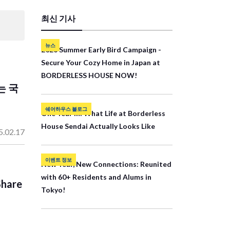
최신 기사
뉴스
2026 Summer Early Bird Campaign -
Secure Your Cozy Home in Japan at
BORDERLESS HOUSE NOW!
는 국
쉐어하우스 블로그
One Year In: What Life at Borderless
House Sendai Actually Looks Like
5.02.17
이벤트 정보
New Year, New Connections: Reunited
with 60+ Residents and Alums in
Share
Tokyo!