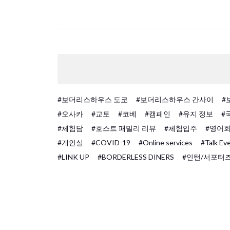
#보더리스하우스 도쿄
#보더리스하우스 간사이
#
#오사카
#교토
#코베
#캠페인
#유지 정보
#
#체험담
#호스트 패밀리 리뷰
#체험입주
#영어
#개인실
#COVID-19
#Online services
#Talk Ev
#LINK UP
#BORDERLESS DINERS
#인턴/서포터