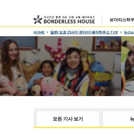
보더리스하우
HOME
일본( 도쿄,간사이,센다이) 쉐어하우스 TOP
뉴스
모든 기사 보기