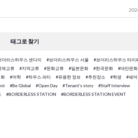
202
태그로 찾기
보더리스하우스 센다이
#보더리스하우스 서울
#보더리스하우스 타이
국제교류
#지역교류
#문화교류
#일본문화
#한국문화
#대만문화
회화
#어학
#하우스 파티
#유용한 정보
#추천장소
#학생
#쉐어
ent
#Be Global
#Open Day
#Tenant’s story
#Staff Interview
즈
#BORDERLESS STATION
#BORDERLESS STATION EVENT