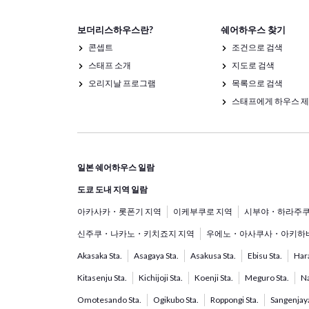
보더리스하우스란?
쉐어하우스 찾기
콘셉트
조건으로 검색
스태프 소개
지도로 검색
오리지날 프로그램
목록으로 검색
스태프에게 하우스 
일본 쉐어하우스 일람
도쿄 도내 지역 일람
아카사카・롯폰기 지역
이케부쿠로 지역
시부야・하라주쿠
신주쿠・나카노・키치죠지 지역
우에노・아사쿠사・아키하바
Akasaka Sta.
Asagaya Sta.
Asakusa Sta.
Ebisu Sta.
Hara
Kitasenju Sta.
Kichijoji Sta.
Koenji Sta.
Meguro Sta.
Na
Omotesando Sta.
Ogikubo Sta.
Roppongi Sta.
Sangenjaya