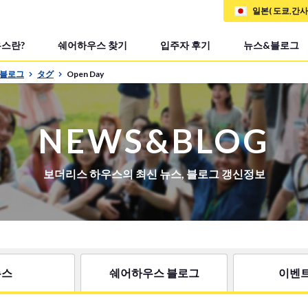
일본( 도쿄,간
스란?
쉐어하우스 찾기
입주자 후기
뉴스&블로그
&블로그
タグ
Open Day
NEWS&BLOG
보더리스 하우스의 최신 뉴스, 블로그 갱신정보
뉴스
쉐어하우스 블로그
이벤트