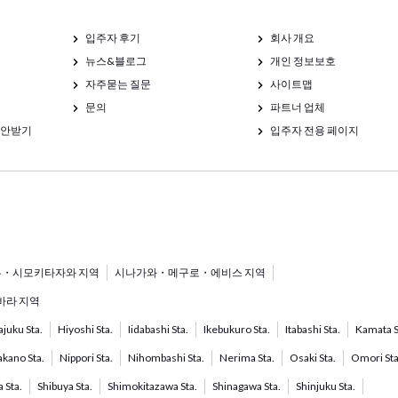
입주자 후기
회사 개요
뉴스&블로그
개인 정보보호
자주묻는 질문
사이트맵
문의
파트너 업체
제안받기
입주자 전용 페이지
・시모키타자와 지역
시나가와・메구로・에비스 지역
라 지역
juku Sta.
Hiyoshi Sta.
Iidabashi Sta.
Ikebukuro Sta.
Itabashi Sta.
Kamata S
kano Sta.
Nippori Sta.
Nihombashi Sta.
Nerima Sta.
Osaki Sta.
Omori Sta
 Sta.
Shibuya Sta.
Shimokitazawa Sta.
Shinagawa Sta.
Shinjuku Sta.