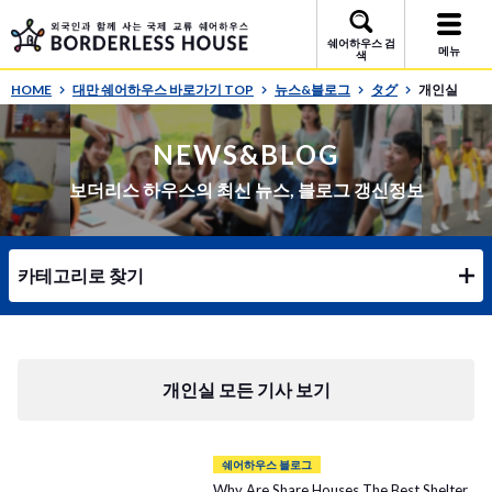
쉐어하우스 검
메뉴
색
HOME
대만 쉐어하우스 바로가기 TOP
뉴스&블로그
タグ
개인실
NEWS&BLOG
보더리스 하우스의 최신 뉴스, 블로그 갱신정보
카테고리로 찾기
개인실 모든 기사 보기
쉐어하우스 블로그
Why Are Share Houses The Best Shelter