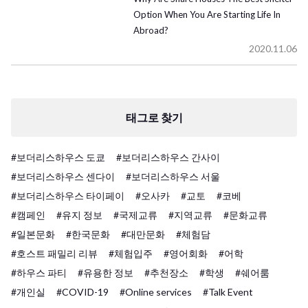
Option When You Are Starting Life In
Abroad?
2020.11.06
태그로 찾기
#보더리스하우스 도쿄
#보더리스하우스 간사이
#보더리스하우스 센다이
#보더리스하우스 서울
#보더리스하우스 타이페이
#오사카
#교토
#코베
#캠페인
#유지 정보
#국제교류
#지역교류
#문화교류
#일본문화
#한국문화
#대만문화
#체험담
#호스트 패밀리 리뷰
#체험입주
#영어회화
#어학
#하우스 파티
#유용한 정보
#추천장소
#학생
#쉐어룸
#개인실
#COVID-19
#Online services
#Talk Event