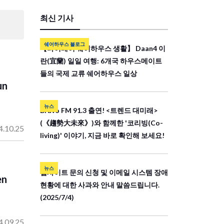
최신 기사
쉐어하우스 블로그
【타이베이 쉐어하우스 생활】 Daan4 이
란(宜蘭) 일일 여행: 6개국 하우스메이트
들의 국제 교류 쉐어하우스 일상
un
뉴스
Bravo FM 91.3 출연! <트렌드 대미래>
(《趨勢大未來》)와 함께한 '코리빙(Co-
4.10.25
living)' 이야기, 지금 바로 확인해 보세요!
뉴스
웹사이트 문의 신청 및 이메일 시스템 장애
en
현황에 대한 사과와 안내 말씀드립니다.
(2025/7/4)
4.09.25