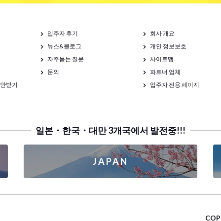
입주자 후기
회사 개요
뉴스&블로그
개인 정보보호
자주묻는 질문
사이트맵
문의
파트너 업체
제안받기
입주자 전용 페이지
일본・한국・대만 3개국에서 발전중!!!
JAPAN
COP