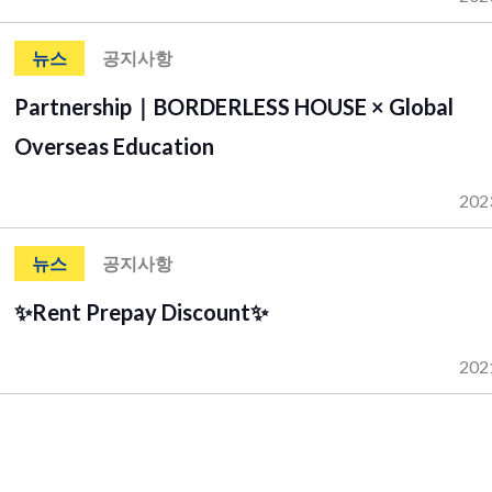
뉴스
공지사항
Partnership｜BORDERLESS HOUSE × Global
Overseas Education
202
뉴스
공지사항
✨Rent Prepay Discount✨
202