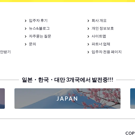
입주자 후기
회사 개요
뉴스&블로그
개인 정보보호
자주묻는 질문
사이트맵
문의
파트너 업체
제안받기
입주자 전용 페이지
일본・한국・대만 3개국에서 발전중!!!
JAPAN
COP