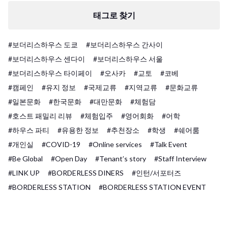
태그로 찾기
#보더리스하우스 도쿄
#보더리스하우스 간사이
#보더리스하우스 센다이
#보더리스하우스 서울
#보더리스하우스 타이페이
#오사카
#교토
#코베
#캠페인
#유지 정보
#국제교류
#지역교류
#문화교류
#일본문화
#한국문화
#대만문화
#체험담
#호스트 패밀리 리뷰
#체험입주
#영어회화
#어학
#하우스 파티
#유용한 정보
#추천장소
#학생
#쉐어룸
#개인실
#COVID-19
#Online services
#Talk Event
#Be Global
#Open Day
#Tenant’s story
#Staff Interview
#LINK UP
#BORDERLESS DINERS
#인턴/서포터즈
#BORDERLESS STATION
#BORDERLESS STATION EVENT