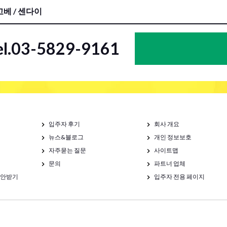
베 / 센다이
el.03-5829-9161
입주자 후기
회사 개요
뉴스&블로그
개인 정보보호
자주묻는 질문
사이트맵
문의
파트너 업체
제안받기
입주자 전용 페이지