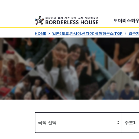
보더리스하우
HOME
일본( 도쿄,간사이,센다이) 쉐어하우스 TOP
입주자