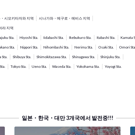
・시모키타자와 지역
시나가와・메구로・에비스 지역
라 지역
juku Sta.
Hiyoshi Sta.
Iidabashi Sta.
Ikebukuro Sta.
Itabashi Sta.
Kamata S
kano Sta.
Nippori Sta.
Nihombashi Sta.
Nerima Sta.
Osaki Sta.
Omori Sta
 Sta.
Shibuya Sta.
Shimokitazawa Sta.
Shinagawa Sta.
Shinjuku Sta.
Sta.
Tokyo Sta.
Ueno Sta.
Waseda Sta.
Yokohama Sta.
Yoyogi Sta.
일본・한국・대만 3개국에서 발전중!!!