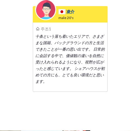
凌介
male
20's
주조1
十条という落ち着いたエリアで、さまざ
まな国籍、バックグラウンドの方と生活
できたことが一番の思い出です。 日常的
に会話する中で、価値観の違いを自然に
受け入れられるようになり、視野が広が
ったと感じています。 シェアハウスが初
めての方にも、とても良い環境だと思い
ます。