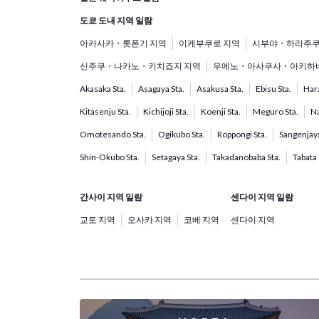
도쿄 도내 지역 일람
아카사카・롯폰기 지역
이케부쿠로 지역
시부야・하라주쿠
신주쿠・나카노・키치죠지 지역
우에노・아사쿠사・아키하바
Akasaka Sta.
Asagaya Sta.
Asakusa Sta.
Ebisu Sta.
Hara
Kitasenju Sta.
Kichijoji Sta.
Koenji Sta.
Meguro Sta.
Na
Omotesando Sta.
Ogikubo Sta.
Roppongi Sta.
Sangenjaya
Shin-Okubo Sta.
Setagaya Sta.
Takadanobaba Sta.
Tabata 
간사이 지역 일람
센다이 지역 일람
교토 지역
오사카 지역
코베 지역
센다이 지역