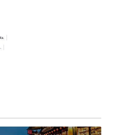
ta.
.