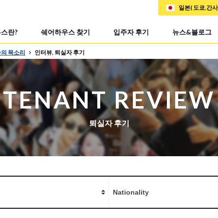
일본( 도쿄,간
스란?
쉐어하우스 찾기
입주자 후기
뉴스&블로그
의 목소리
인터뷰, 퇴실자 후기
TENANT REVIEW
퇴실자 후기