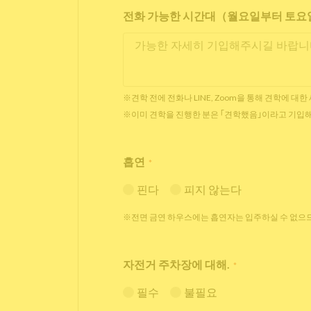
전화 가능한 시간대（월요일부터 토요일 
※견학 전에 전화나 LINE, Zoom을 통해 견학에 대
※이미 견학을 진행한 분은 ｢견학했음｣이라고 기입
흡연
*
핀다
피지 않는다
※전면 금연 하우스에는 흡연자는 입주하실 수 없으므
자전거 주차장에 대해.
*
필수
불필요