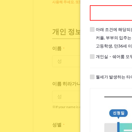
사용해 주세요. 또한 주무시는 동안 덮을 베개, 이불
아래 조건에 해당되
개인 정보
커플, 부부의 입주는
고등학생, 만36세 
이름
*
개인실・쉐어룸 모두
월세가 발생하는 타
이름 히라가나/가타가나/영어
*
※If your name is originally spelled in roman letter
성별
*