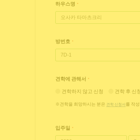
하우스명
*
방번호
*
견학에 관해서
*
견학하지 않고 신청
견학 후 신
※견학을 희망하시는 분은
를 작성
견학 신청서
입주일
*