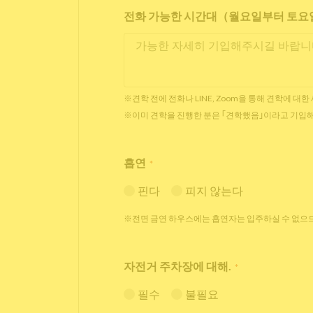
전화 가능한 시간대（월요일부터 토요일 
※견학 전에 전화나 LINE, Zoom을 통해 견학에 대
※이미 견학을 진행한 분은 ｢견학했음｣이라고 기입
흡연
*
핀다
피지 않는다
※전면 금연 하우스에는 흡연자는 입주하실 수 없으므
자전거 주차장에 대해.
*
필수
불필요