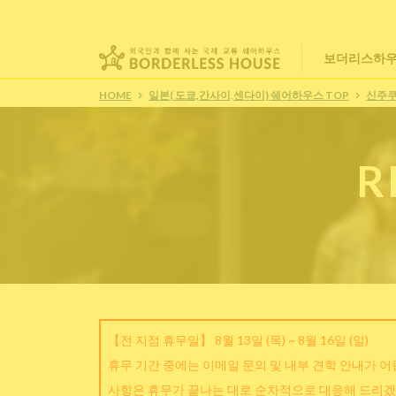
보더리스하우
HOME
일본( 도쿄,간사이,센다이) 쉐어하우스 TOP
신주
R
【전 지점 휴무일】 8월 13일 (목) ~ 8월 16일 (일)
휴무 기간 중에는 이메일 문의 및 내부 견학 안내가 
사항은 휴무가 끝나는 대로 순차적으로 대응해 드리겠