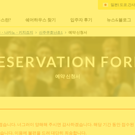
일본( 도쿄,간
스란?
쉐어하우스 찾기
입주자 후기
뉴스&블로그
쿠・나카노・키치죠지
신주쿠호난초1
예약 신청서
ESERVATION FO
예약 신청서
어렵습니다. 너그러이 양해해 주시면 감사하겠습니다. 해당 기간 동안 접수된
습니다. 이용에 불편을 드려 대단히 죄송합니다.