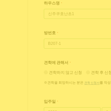
하우스명
*
방번호
*
견학에 관해서
*
견학하지 않고 신청
견학 후 신
※견학을 희망하시는 분은
를 작성
견학 신청서
입주일
*