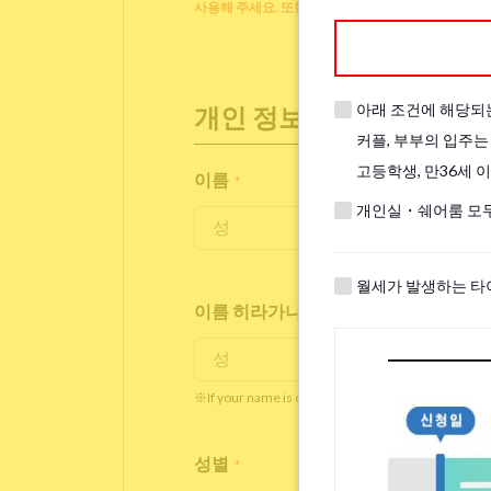
사용해 주세요. 또한 주무시는 동안 덮을 베개, 이불
아래 조건에 해당되
개인 정보
커플, 부부의 입주는
고등학생, 만36세 
이름
*
개인실・쉐어룸 모두
월세가 발생하는 타
이름 히라가나/가타가나/영어
*
※If your name is originally spelled in roman letter
성별
*