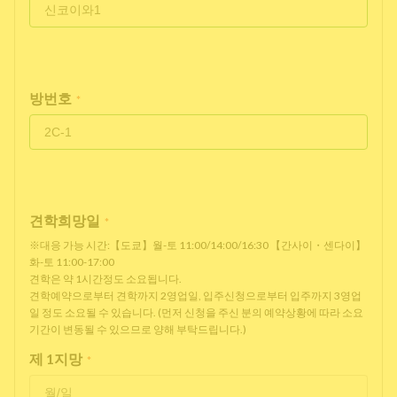
방번호
*
견학희망일
*
※대응 가능 시간:【도쿄】월-토 11:00/14:00/16:30 【간사이・센다이】
화-토 11:00-17:00
견학은 약 1시간정도 소요됩니다.
견학예약으로부터 견학까지 2영업일, 입주신청으로부터 입주까지 3영업
일 정도 소요될 수 있습니다. (먼저 신청을 주신 분의 예약상황에 따라 소요
기간이 변동될 수 있으므로 양해 부탁드립니다.)
제 1지망
*