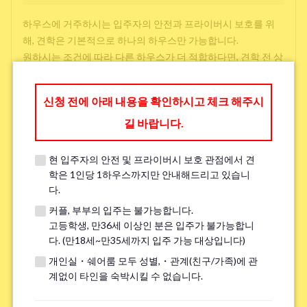
하우스에 거주하시는 입주자의 안전과 프라이버시 보호를 위
해, 견학은 기본적으로 하나의 하우스만 가능합니다.
원하시는 조건에 따라 다른 하우스가 더 적합하다면, 견학 전 상
담 시 다른 선택지를 제공해 드릴 수 있으니 아래에 작성해 주시
면 감사하겠습니다.
신청 전에 아래 내용을 확인하시고 체크 해주시
길 바랍니다.
방 찾을 때 중시하는 것(3 개까지 선택 가능)
*
현 입주자의 안전 및 프라이버시 보호 관점에서 견
학교와 직장과의 접근성
학은 1인당 1하우스까지만 안내해드리고 있습니
다.
저렴한 임대료
커플, 부부의 입주는 불가능합니다.
주변 환경
고등학생, 만36세 이상인 분은 입주가 불가능합니
다. (만18세~만35세까지 입주 가능 대상입니다)
개인실・쉐어룸 모두 성별,・관계(친구/가족)에 관
언어 교류
계없이 타인을 숙박시킬 수 없습니다.