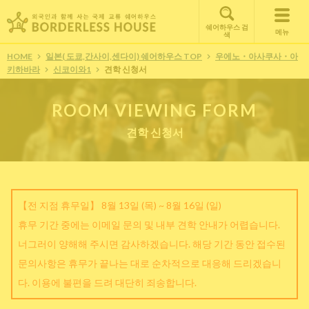
쉐어하우스 검
메뉴
색
HOME
일본( 도쿄,간사이,센다이) 쉐어하우스 TOP
우에노・아사쿠사・아
키하바라
신코이와1
견학 신청서
ROOM VIEWING FORM
견학 신청서
【전 지점 휴무일】 8월 13일 (목) ~ 8월 16일 (일)
휴무 기간 중에는 이메일 문의 및 내부 견학 안내가 어렵습니다.
너그러이 양해해 주시면 감사하겠습니다. 해당 기간 동안 접수된
문의사항은 휴무가 끝나는 대로 순차적으로 대응해 드리겠습니
다. 이용에 불편을 드려 대단히 죄송합니다.