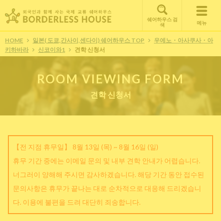
쉐어하우스 검
메뉴
색
HOME
일본( 도쿄,간사이,센다이) 쉐어하우스 TOP
우에노・아사쿠사・아
키하바라
신코이와1
견학 신청서
ROOM VIEWING FORM
견학 신청서
【전 지점 휴무일】 8월 13일 (목) ~ 8월 16일 (일)
휴무 기간 중에는 이메일 문의 및 내부 견학 안내가 어렵습니다.
너그러이 양해해 주시면 감사하겠습니다. 해당 기간 동안 접수된
문의사항은 휴무가 끝나는 대로 순차적으로 대응해 드리겠습니
다. 이용에 불편을 드려 대단히 죄송합니다.