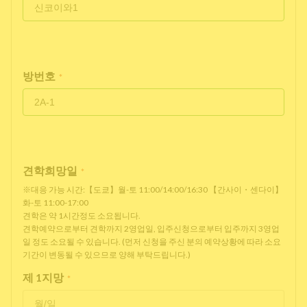
방번호
*
견학희망일
*
※대응 가능 시간:【도쿄】월-토 11:00/14:00/16:30 【간사이・센다이】
화-토 11:00-17:00
견학은 약 1시간정도 소요됩니다.
견학예약으로부터 견학까지 2영업일, 입주신청으로부터 입주까지 3영업
일 정도 소요될 수 있습니다. (먼저 신청을 주신 분의 예약상황에 따라 소요
기간이 변동될 수 있으므로 양해 부탁드립니다.)
제 1지망
*