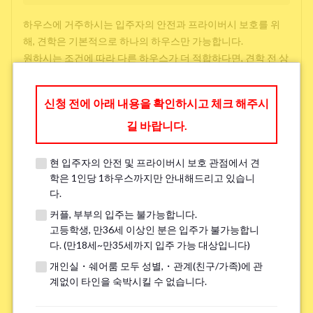
하우스에 거주하시는 입주자의 안전과 프라이버시 보호를 위
해, 견학은 기본적으로 하나의 하우스만 가능합니다.
원하시는 조건에 따라 다른 하우스가 더 적합하다면, 견학 전 상
담 시 다른 선택지를 제공해 드릴 수 있으니 아래에 작성해 주시
면 감사하겠습니다.
신청 전에 아래 내용을 확인하시고 체크 해주시
길 바랍니다.
방 찾을 때 중시하는 것(3 개까지 선택 가능)
*
현 입주자의 안전 및 프라이버시 보호 관점에서 견
학교와 직장과의 접근성
학은 1인당 1하우스까지만 안내해드리고 있습니
다.
저렴한 임대료
커플, 부부의 입주는 불가능합니다.
주변 환경
고등학생, 만36세 이상인 분은 입주가 불가능합니
다. (만18세~만35세까지 입주 가능 대상입니다)
개인실・쉐어룸 모두 성별,・관계(친구/가족)에 관
언어 교류
계없이 타인을 숙박시킬 수 없습니다.