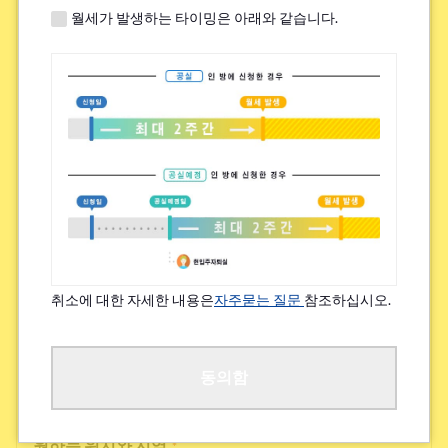
월세가 발생하는 타이밍은 아래와 같습니다.
쉐어하우스 내 높은 교류 빈도
하우스 시설의 새로움, 깨끗함
그 외
검토 가능한 집 임대료(상한)
*
~¥49,000
취소에 대한 자세한 내용은
자주묻는 질문
참조하십시오.
¥50,000~¥69,000
¥70,000~¥89,000
동의함
원하는 위치와 지역
*