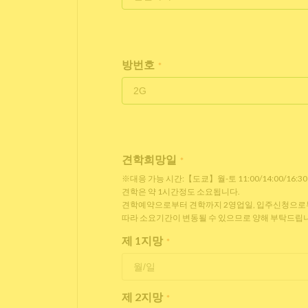
방번호
*
견학희망일
*
※대응 가능 시간:【도쿄】월-토 11:00/14:00/16:3
견학은 약 1시간정도 소요됩니다.
견학예약으로부터 견학까지 2영업일, 입주신청으로부터
따라 소요기간이 변동될 수 있으므로 양해 부탁드립니
제 1지망
*
제 2지망
*