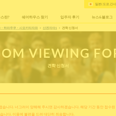
일본( 도쿄,간
스란?
쉐어하우스 찾기
입주자 후기
뉴스&블로그
야・하라주쿠・시모키타자와
산겐자야1
견학 신청서
OM VIEWING F
견학 신청서
어렵습니다. 너그러이 양해해 주시면 감사하겠습니다. 해당 기간 동안 접수된
습니다. 이용에 불편을 드려 대단히 죄송합니다.