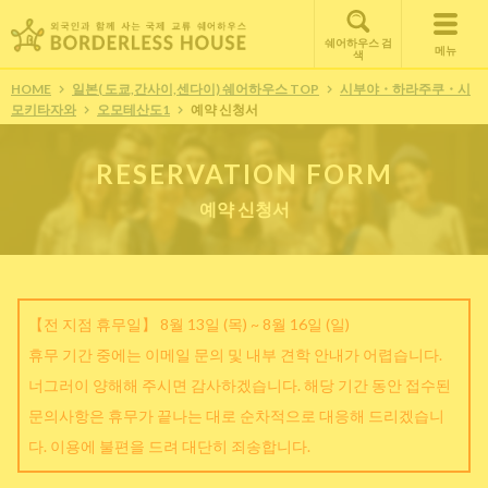
쉐어하우스 검
메뉴
색
HOME
일본( 도쿄,간사이,센다이) 쉐어하우스 TOP
시부야・하라주쿠・시
모키타자와
오모테산도1
예약 신청서
RESERVATION FORM
예약 신청서
【전 지점 휴무일】 8월 13일 (목) ~ 8월 16일 (일)
휴무 기간 중에는 이메일 문의 및 내부 견학 안내가 어렵습니다.
너그러이 양해해 주시면 감사하겠습니다. 해당 기간 동안 접수된
문의사항은 휴무가 끝나는 대로 순차적으로 대응해 드리겠습니
다. 이용에 불편을 드려 대단히 죄송합니다.