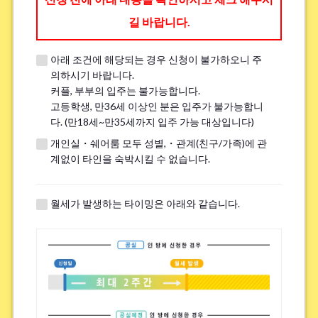
길 바랍니다.
아래 조건에 해당되는 경우 신청이 불가하오니 주
※견학 전에 전화나 LINE, Zoom을 통해 견학에 대한 세부 내용을 안내해 드
의하시기 바랍니다.
립니다.
커플, 부부의 입주는 불가능합니다.
※이미 견학을 진행한 분은 ｢견학했음｣이라고 기입해주세요.
고등학생, 만36세 이상인 분은 입주가 불가능합니
다. (만18세~만35세까지 입주 가능 대상입니다)
개인실・쉐어룸 모두 성별,・관계(친구/가족)에 관
흡연
*
계없이 타인을 숙박시킬 수 없습니다.
핀다
피지 않는다
※전면 금연 하우스에는 흡연자는 입주하실 수 없으므로 양해 바랍니다.
월세가 발생하는 타이밍은 아래와 같습니다.
자전거 주차장에 대해.
*
필수
불필요
※하우스에 따라서는 자전거 주차장이 없는 경우가 있습니다.