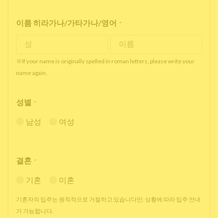
이름 히라가나/가타가나/영어
*
※If your name is originally spelled in roman letters, please write your
name again.
성별
*
남성
여성
결혼
*
기혼
미혼
기혼자의 입주는 원칙적으로 거절하고 있습니다만, 상황에 따라 입주 안내
가 가능합니다.