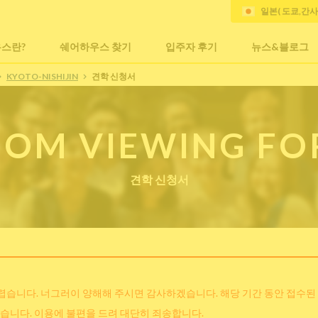
일본( 도쿄,간
스란?
쉐어하우스 찾기
입주자 후기
뉴스&블로그
KYOTO-NISHIJIN
견학 신청서
OM VIEWING F
견학 신청서
어렵습니다. 너그러이 양해해 주시면 감사하겠습니다. 해당 기간 동안 접수된
습니다. 이용에 불편을 드려 대단히 죄송합니다.