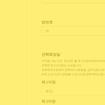
방번호
*
견학희망일
*
※대응 가능 시간:【도쿄】월-토 11:00/14:00/16:3
견학은 약 1시간정도 소요됩니다.
견학예약으로부터 견학까지 2영업일, 입주신청으로부터
따라 소요기간이 변동될 수 있으므로 양해 부탁드립니
제 1지망
*
제 2지망
*