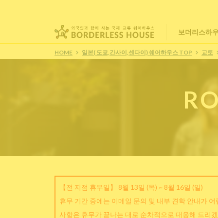
보더리스하우
HOME
일본( 도쿄,간사이,센다이) 쉐어하우스 TOP
교토
RO
【전 지점 휴무일】 8월 13일 (목) ~ 8월 16일 (일)
휴무 기간 중에는 이메일 문의 및 내부 견학 안내가 
사항은 휴무가 끝나는 대로 순차적으로 대응해 드리겠