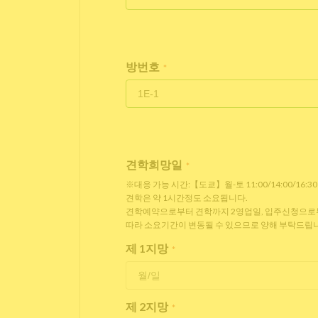
방번호
*
견학희망일
*
※대응 가능 시간:【도쿄】월-토 11:00/14:00/16:3
견학은 약 1시간정도 소요됩니다.
견학예약으로부터 견학까지 2영업일, 입주신청으로부터
따라 소요기간이 변동될 수 있으므로 양해 부탁드립니
제 1지망
*
제 2지망
*