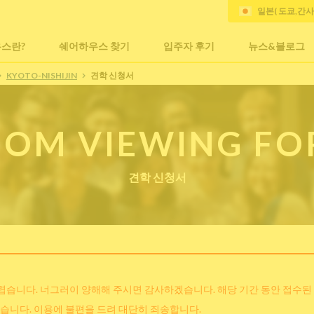
일본( 도쿄,간
스란?
쉐어하우스 찾기
입주자 후기
뉴스&블로그
KYOTO-NISHIJIN
견학 신청서
OM VIEWING F
견학 신청서
어렵습니다. 너그러이 양해해 주시면 감사하겠습니다. 해당 기간 동안 접수된
습니다. 이용에 불편을 드려 대단히 죄송합니다.