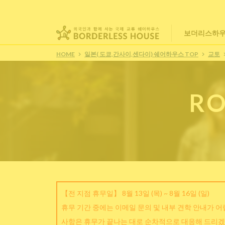
보더리스하우
HOME
일본( 도쿄,간사이,센다이) 쉐어하우스 TOP
교토
RO
【전 지점 휴무일】 8월 13일 (목) ~ 8월 16일 (일)
휴무 기간 중에는 이메일 문의 및 내부 견학 안내가 
사항은 휴무가 끝나는 대로 순차적으로 대응해 드리겠