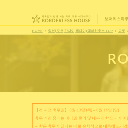
보더리스하우
HOME
일본( 도쿄,간사이,센다이) 쉐어하우스 TOP
교토
RO
【전 지점 휴무일】 8월 13일 (목) ~ 8월 16일 (일)
휴무 기간 중에는 이메일 문의 및 내부 견학 안내가 
사항은 휴무가 끝나는 대로 순차적으로 대응해 드리겠