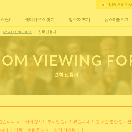
일본( 도쿄,간
스란?
쉐어하우스 찾기
입주자 후기
뉴스&블로그
KYOTO-NISHIJIN
견학 신청서
OM VIEWING F
견학 신청서
어렵습니다. 너그러이 양해해 주시면 감사하겠습니다. 해당 기간 동안 접수된
습니다. 이용에 불편을 드려 대단히 죄송합니다.