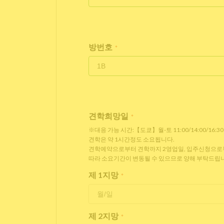
방번호
*
견학희망일
*
※대응 가능 시간:【도쿄】월-토 11:00/14:00/16:3
견학은 약 1시간정도 소요됩니다.
견학예약으로부터 견학까지 2영업일, 입주신청으로부터
따라 소요기간이 변동될 수 있으므로 양해 부탁드립니
제 1지망
*
제 2지망
*