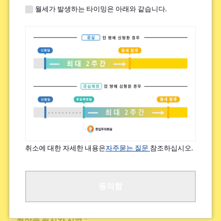
월세가 발생하는 타이밍은 아래와 같습니다.
쉐어하우스 내 높은 교류 빈도
하우스 시설의 새로움, 깨끗함
그 외
검토 가능한 집 임대료(상한)
*
~¥49,000
취소에 대한 자세한 내용은
자주묻는 질문
참조하십시오.
¥50,000~¥69,000
¥70,000~¥89,000
동의함
원하는 위치와 지역
*