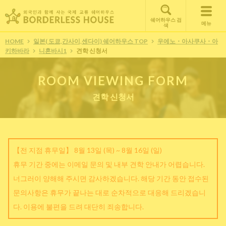
쉐어하우스 검
메뉴
색
HOME
일본( 도쿄,간사이,센다이) 쉐어하우스 TOP
우에노・아사쿠사・아
키하바라
니혼바시1
견학 신청서
ROOM VIEWING FORM
견학 신청서
【전 지점 휴무일】 8월 13일 (목) ~ 8월 16일 (일)
휴무 기간 중에는 이메일 문의 및 내부 견학 안내가 어렵습니다.
너그러이 양해해 주시면 감사하겠습니다. 해당 기간 동안 접수된
문의사항은 휴무가 끝나는 대로 순차적으로 대응해 드리겠습니
다. 이용에 불편을 드려 대단히 죄송합니다.