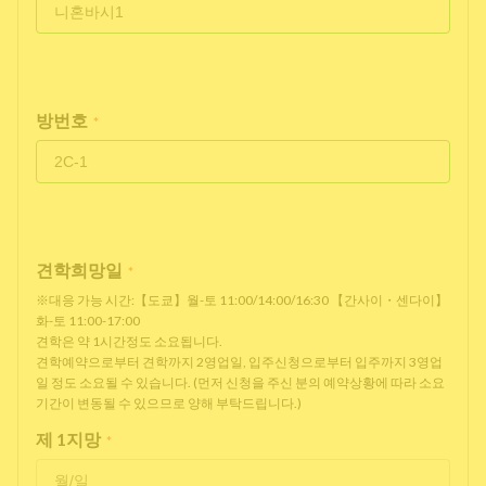
방번호
*
견학희망일
*
※대응 가능 시간:【도쿄】월-토 11:00/14:00/16:30 【간사이・센다이】
화-토 11:00-17:00
견학은 약 1시간정도 소요됩니다.
견학예약으로부터 견학까지 2영업일, 입주신청으로부터 입주까지 3영업
일 정도 소요될 수 있습니다. (먼저 신청을 주신 분의 예약상황에 따라 소요
기간이 변동될 수 있으므로 양해 부탁드립니다.)
제 1지망
*