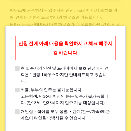
하우스에 거주하시는 입주자의 안전과 프라이버시 보호를 위
해, 견학은 기본적으로 하나의 하우스만 가능합니다.
원하시는 조건에 따라 다른 하우스가 더 적합하다면, 견학 전 상
담 시 다른 선택지를 제공해 드릴 수 있으니 아래에 작성해 주시
면 감사하겠습니다.
신청 전에 아래 내용을 확인하시고 체크 해주시
길 바랍니다.
방 찾을 때 중시하는 것(3 개까지 선택 가능)
*
현 입주자의 안전 및 프라이버시 보호 관점에서 견
학교와 직장과의 접근성
학은 1인당 1하우스까지만 안내해드리고 있습니
다.
저렴한 임대료
커플, 부부의 입주는 불가능합니다.
주변 환경
고등학생, 만36세 이상인 분은 입주가 불가능합니
다. (만18세~만35세까지 입주 가능 대상입니다)
개인실・쉐어룸 모두 성별,・관계(친구/가족)에 관
언어 교류
계없이 타인을 숙박시킬 수 없습니다.