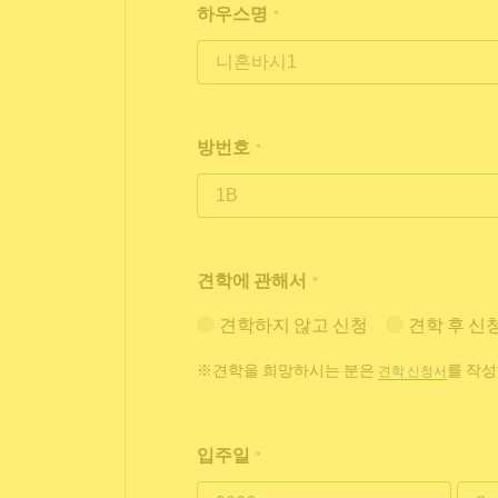
하우스명
*
방번호
*
견학에 관해서
*
견학하지 않고 신청
견학 후 신
※견학을 희망하시는 분은
를 작성
견학 신청서
입주일
*