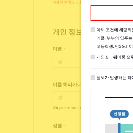
사용해 주세요. 또한 주무시는 동안 덮을 베개, 이불
아래 조건에 해당되
개인 정보
커플, 부부의 입주는
고등학생, 만36세 
이름
*
개인실・쉐어룸 모두
월세가 발생하는 타
이름 히라가나/가타가나/영어
*
※If your name is originally spelled in roman letter
성별
*