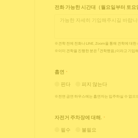
전화 가능한 시간대（월요일부터 토요일 
※견학 전에 전화나 LINE, Zoom을 통해 견학에 대
※이미 견학을 진행한 분은 ｢견학했음｣이라고 기입
흡연
*
핀다
피지 않는다
※전면 금연 하우스에는 흡연자는 입주하실 수 없으므
자전거 주차장에 대해.
*
필수
불필요