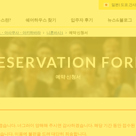
일본( 도쿄,간
스란?
쉐어하우스 찾기
입주자 후기
뉴스&블로그
노・아사쿠사・아키하바라
니혼바시1
예약 신청서
ESERVATION FO
예약 신청서
어렵습니다. 너그러이 양해해 주시면 감사하겠습니다. 해당 기간 동안 접수된
습니다. 이용에 불편을 드려 대단히 죄송합니다.