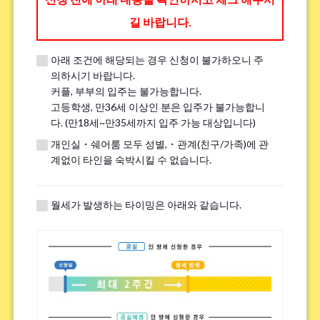
길 바랍니다.
아래 조건에 해당되는 경우 신청이 불가하오니 주
※견학 전에 전화나 LINE, Zoom을 통해 견학에 대한 세부 내용을 안내해 드
의하시기 바랍니다.
립니다.
커플, 부부의 입주는 불가능합니다.
※이미 견학을 진행한 분은 ｢견학했음｣이라고 기입해주세요.
고등학생, 만36세 이상인 분은 입주가 불가능합니
다. (만18세~만35세까지 입주 가능 대상입니다)
개인실・쉐어룸 모두 성별,・관계(친구/가족)에 관
흡연
*
계없이 타인을 숙박시킬 수 없습니다.
핀다
피지 않는다
※전면 금연 하우스에는 흡연자는 입주하실 수 없으므로 양해 바랍니다.
월세가 발생하는 타이밍은 아래와 같습니다.
자전거 주차장에 대해.
*
필수
불필요
※하우스에 따라서는 자전거 주차장이 없는 경우가 있습니다.