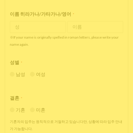
이름 히라가나/가타가나/영어
*
※If your name is originally spelled in roman letters, please write your
name again.
성별
*
남성
여성
결혼
*
기혼
미혼
기혼자의 입주는 원칙적으로 거절하고 있습니다만, 상황에 따라 입주 안내
가 가능합니다.