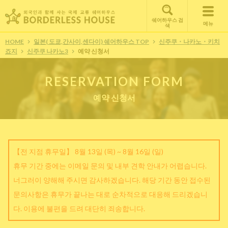
쉐어하우스 검
메뉴
색
HOME
일본( 도쿄,간사이,센다이) 쉐어하우스 TOP
신주쿠・나카노・키치
죠지
신주쿠 나카노3
예약 신청서
RESERVATION FORM
예약 신청서
【전 지점 휴무일】 8월 13일 (목) ~ 8월 16일 (일)
휴무 기간 중에는 이메일 문의 및 내부 견학 안내가 어렵습니다.
너그러이 양해해 주시면 감사하겠습니다. 해당 기간 동안 접수된
문의사항은 휴무가 끝나는 대로 순차적으로 대응해 드리겠습니
다. 이용에 불편을 드려 대단히 죄송합니다.