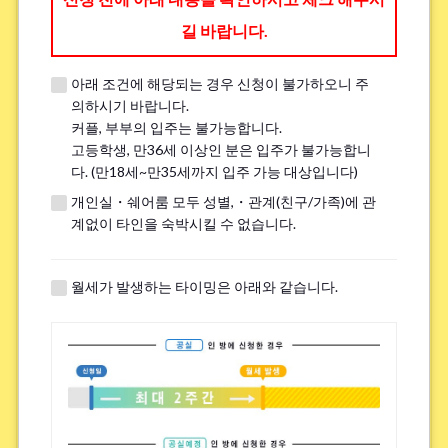
길 바랍니다.
아래 조건에 해당되는 경우 신청이 불가하오니 주
※견학 전에 전화나 LINE, Zoom을 통해 견학에 대한 세부 내용을 안내해 드
의하시기 바랍니다.
립니다.
커플, 부부의 입주는 불가능합니다.
※이미 견학을 진행한 분은 ｢견학했음｣이라고 기입해주세요.
고등학생, 만36세 이상인 분은 입주가 불가능합니
다. (만18세~만35세까지 입주 가능 대상입니다)
개인실・쉐어룸 모두 성별,・관계(친구/가족)에 관
흡연
*
계없이 타인을 숙박시킬 수 없습니다.
핀다
피지 않는다
※전면 금연 하우스에는 흡연자는 입주하실 수 없으므로 양해 바랍니다.
월세가 발생하는 타이밍은 아래와 같습니다.
자전거 주차장에 대해.
*
필수
불필요
※하우스에 따라서는 자전거 주차장이 없는 경우가 있습니다.