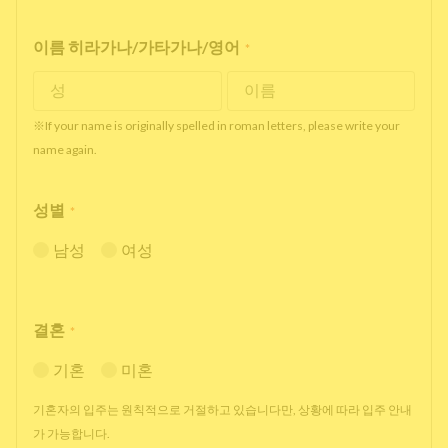
이름 히라가나/가타가나/영어
*
※If your name is originally spelled in roman letters, please write your
name again.
성별
*
남성
여성
결혼
*
기혼
미혼
기혼자의 입주는 원칙적으로 거절하고 있습니다만, 상황에 따라 입주 안내
가 가능합니다.