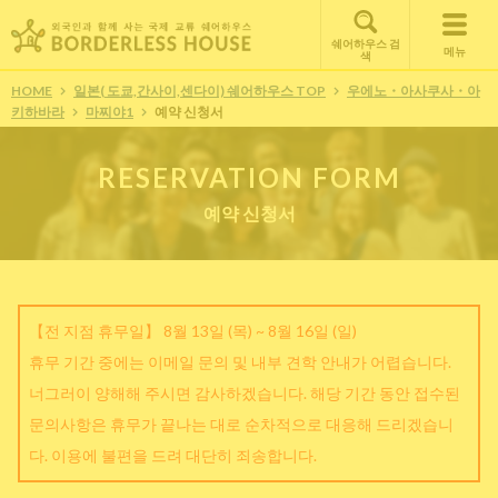
쉐어하우스 검
메뉴
색
HOME
일본( 도쿄,간사이,센다이) 쉐어하우스 TOP
우에노・아사쿠사・아
키하바라
마찌야1
예약 신청서
RESERVATION FORM
예약 신청서
【전 지점 휴무일】 8월 13일 (목) ~ 8월 16일 (일)
휴무 기간 중에는 이메일 문의 및 내부 견학 안내가 어렵습니다.
너그러이 양해해 주시면 감사하겠습니다. 해당 기간 동안 접수된
문의사항은 휴무가 끝나는 대로 순차적으로 대응해 드리겠습니
다. 이용에 불편을 드려 대단히 죄송합니다.