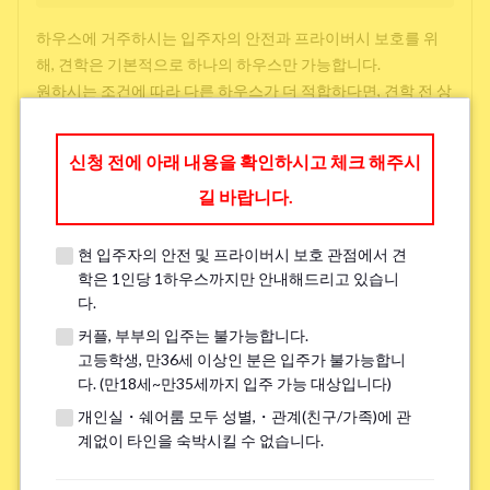
하우스에 거주하시는 입주자의 안전과 프라이버시 보호를 위
해, 견학은 기본적으로 하나의 하우스만 가능합니다.
원하시는 조건에 따라 다른 하우스가 더 적합하다면, 견학 전 상
담 시 다른 선택지를 제공해 드릴 수 있으니 아래에 작성해 주시
면 감사하겠습니다.
신청 전에 아래 내용을 확인하시고 체크 해주시
길 바랍니다.
방 찾을 때 중시하는 것(3 개까지 선택 가능)
*
현 입주자의 안전 및 프라이버시 보호 관점에서 견
학교와 직장과의 접근성
학은 1인당 1하우스까지만 안내해드리고 있습니
다.
저렴한 임대료
커플, 부부의 입주는 불가능합니다.
주변 환경
고등학생, 만36세 이상인 분은 입주가 불가능합니
다. (만18세~만35세까지 입주 가능 대상입니다)
개인실・쉐어룸 모두 성별,・관계(친구/가족)에 관
언어 교류
계없이 타인을 숙박시킬 수 없습니다.