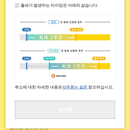
월세가 발생하는 타이밍은 아래와 같습니다.
쉐어하우스 내 높은 교류 빈도
하우스 시설의 새로움, 깨끗함
그 외
검토 가능한 집 임대료(상한)
*
~¥49,000
취소에 대한 자세한 내용은
자주묻는 질문
참조하십시오.
¥50,000~¥69,000
¥70,000~¥89,000
동의함
원하는 위치와 지역
*