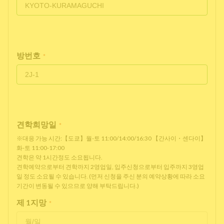
방번호
*
견학희망일
*
※대응 가능 시간:【도쿄】월-토 11:00/14:00/16:30 【간사이・센다이】
화-토 11:00-17:00
견학은 약 1시간정도 소요됩니다.
견학예약으로부터 견학까지 2영업일, 입주신청으로부터 입주까지 3영업
일 정도 소요될 수 있습니다. (먼저 신청을 주신 분의 예약상황에 따라 소요
기간이 변동될 수 있으므로 양해 부탁드립니다.)
제 1지망
*