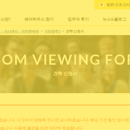
일본( 도쿄,간
스란?
쉐어하우스 찾기
입주자 후기
뉴스&블로그
노・아사쿠사・아키하바라
기타센주2
견학 신청서
OM VIEWING F
견학 신청서
어렵습니다. 너그러이 양해해 주시면 감사하겠습니다. 해당 기간 동안 접수된
습니다. 이용에 불편을 드려 대단히 죄송합니다.