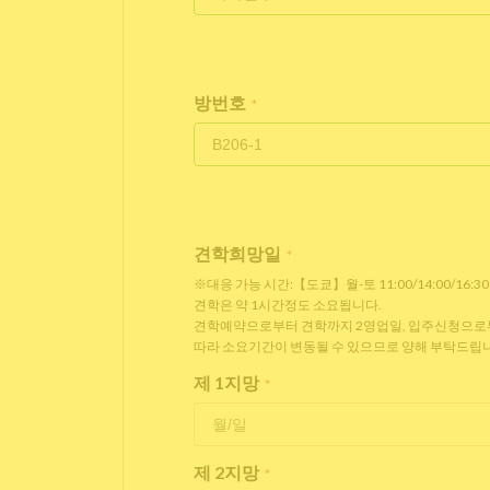
방번호
*
견학희망일
*
※대응 가능 시간:【도쿄】월-토 11:00/14:00/16:3
견학은 약 1시간정도 소요됩니다.
견학예약으로부터 견학까지 2영업일, 입주신청으로부터
따라 소요기간이 변동될 수 있으므로 양해 부탁드립니
제 1지망
*
제 2지망
*