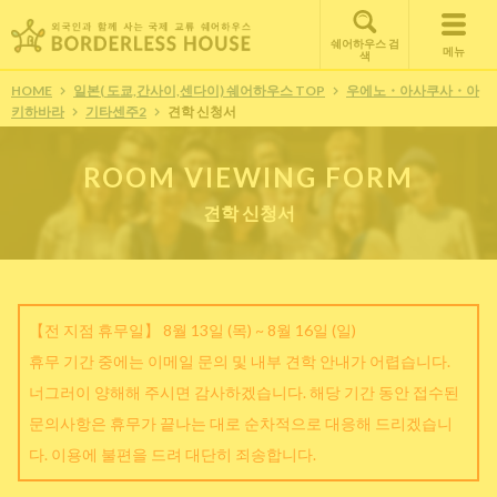
쉐어하우스 검
메뉴
색
HOME
일본( 도쿄,간사이,센다이) 쉐어하우스 TOP
우에노・아사쿠사・아
키하바라
기타센주2
견학 신청서
ROOM VIEWING FORM
견학 신청서
【전 지점 휴무일】 8월 13일 (목) ~ 8월 16일 (일)
휴무 기간 중에는 이메일 문의 및 내부 견학 안내가 어렵습니다.
너그러이 양해해 주시면 감사하겠습니다. 해당 기간 동안 접수된
문의사항은 휴무가 끝나는 대로 순차적으로 대응해 드리겠습니
다. 이용에 불편을 드려 대단히 죄송합니다.