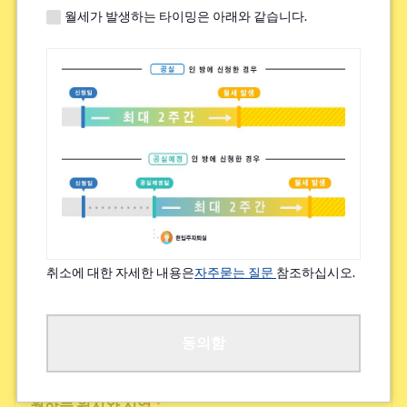
월세가 발생하는 타이밍은 아래와 같습니다.
쉐어하우스 내 높은 교류 빈도
하우스 시설의 새로움, 깨끗함
그 외
검토 가능한 집 임대료(상한)
*
~¥49,000
취소에 대한 자세한 내용은
자주묻는 질문
참조하십시오.
¥50,000~¥69,000
¥70,000~¥89,000
동의함
원하는 위치와 지역
*