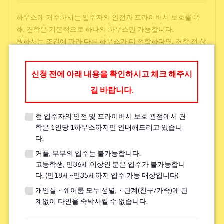
하우스에 거주하시는 입주자의 안전과 프라이버시 보호를 위
해, 견학은 기본적으로 하나의 하우스만 가능합니다.
원하시는 조건에 따라 다른 하우스가 더 적합하다면, 견학 전 상
담 시 다른 선택지를 제공해 드릴 수 있으니 아래에 작성해 주시
면 감사하겠습니다.
신청 전에 아래 내용을 확인하시고 체크 해주시
길 바랍니다.
방 찾을 때 중시하는 것(3 개까지 선택 가능)
*
현 입주자의 안전 및 프라이버시 보호 관점에서 견
학교와 직장과의 접근성
학은 1인당 1하우스까지만 안내해드리고 있습니
다.
저렴한 임대료
커플, 부부의 입주는 불가능합니다.
주변 환경
고등학생, 만36세 이상인 분은 입주가 불가능합니
다. (만18세~만35세까지 입주 가능 대상입니다)
개인실・쉐어룸 모두 성별,・관계(친구/가족)에 관
언어 교류
계없이 타인을 숙박시킬 수 없습니다.