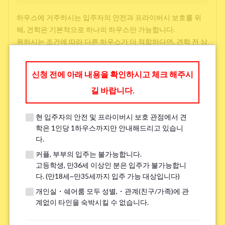
하우스에 거주하시는 입주자의 안전과 프라이버시 보호를 위
해, 견학은 기본적으로 하나의 하우스만 가능합니다.
원하시는 조건에 따라 다른 하우스가 더 적합하다면, 견학 전 상
담 시 다른 선택지를 제공해 드릴 수 있으니 아래에 작성해 주시
면 감사하겠습니다.
신청 전에 아래 내용을 확인하시고 체크 해주시
길 바랍니다.
방 찾을 때 중시하는 것(3 개까지 선택 가능)
*
현 입주자의 안전 및 프라이버시 보호 관점에서 견
학교와 직장과의 접근성
학은 1인당 1하우스까지만 안내해드리고 있습니
다.
저렴한 임대료
커플, 부부의 입주는 불가능합니다.
주변 환경
고등학생, 만36세 이상인 분은 입주가 불가능합니
다. (만18세~만35세까지 입주 가능 대상입니다)
개인실・쉐어룸 모두 성별,・관계(친구/가족)에 관
언어 교류
계없이 타인을 숙박시킬 수 없습니다.