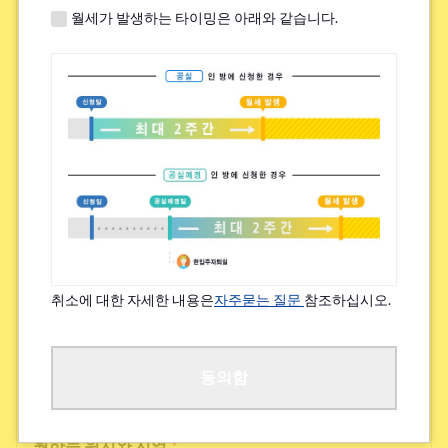
월세가 발생하는 타이밍은 아래와 같습니다.
쉐어하우스 내 높은 교류 빈도
하우스 시설의 새로움, 깨끗함
그 외
검토 가능한 집 임대료(상한)
*
~¥49,000
취소에 대한 자세한 내용은
자주묻는 질문
참조하십시오.
¥50,000~¥69,000
¥70,000~¥89,000
동의함
원하는 위치와 지역
*