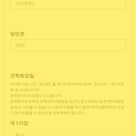
방번호
*
견학희망일
*
※대응 가능 시간:【도쿄】월-토 11:00/14:00/16:30 【간사이・센다이】
화-토 11:00-17:00
견학은 약 1시간정도 소요됩니다.
견학예약으로부터 견학까지 2영업일, 입주신청으로부터 입주까지 3영업
일 정도 소요될 수 있습니다. (먼저 신청을 주신 분의 예약상황에 따라 소요
기간이 변동될 수 있으므로 양해 부탁드립니다.)
제 1지망
*