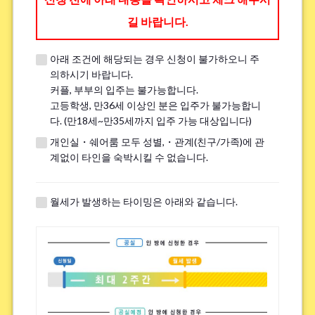
길 바랍니다.
아래 조건에 해당되는 경우 신청이 불가하오니 주
※견학 전에 전화나 LINE, Zoom을 통해 견학에 대한 세부 내용을 안내해 드
의하시기 바랍니다.
립니다.
커플, 부부의 입주는 불가능합니다.
※이미 견학을 진행한 분은 ｢견학했음｣이라고 기입해주세요.
고등학생, 만36세 이상인 분은 입주가 불가능합니
다. (만18세~만35세까지 입주 가능 대상입니다)
개인실・쉐어룸 모두 성별,・관계(친구/가족)에 관
흡연
*
계없이 타인을 숙박시킬 수 없습니다.
핀다
피지 않는다
※전면 금연 하우스에는 흡연자는 입주하실 수 없으므로 양해 바랍니다.
월세가 발생하는 타이밍은 아래와 같습니다.
자전거 주차장에 대해.
*
필수
불필요
※하우스에 따라서는 자전거 주차장이 없는 경우가 있습니다.