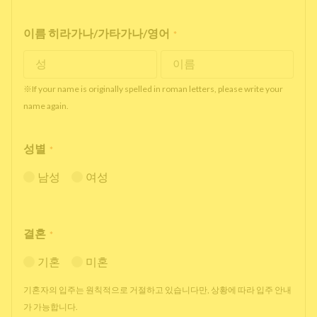
이름 히라가나/가타가나/영어
*
※If your name is originally spelled in roman letters, please write your
name again.
성별
*
남성
여성
결혼
*
기혼
미혼
기혼자의 입주는 원칙적으로 거절하고 있습니다만, 상황에 따라 입주 안내
가 가능합니다.