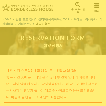
쉐어하우스 검
메뉴
색
HOME
일본( 도쿄,간사이,센다이) 쉐어하우스 TOP
우에노・아사쿠사・아
키하바라
기타센주2
예약 신청서
RESERVATION FORM
예약 신청서
【전 지점 휴무일】 8월 13일 (목) ~ 8월 16일 (일)
휴무 기간 중에는 이메일 문의 및 내부 견학 안내가 어렵습니다.
너그러이 양해해 주시면 감사하겠습니다. 해당 기간 동안 접수된
문의사항은 휴무가 끝나는 대로 순차적으로 대응해 드리겠습니
다. 이용에 불편을 드려 대단히 죄송합니다.