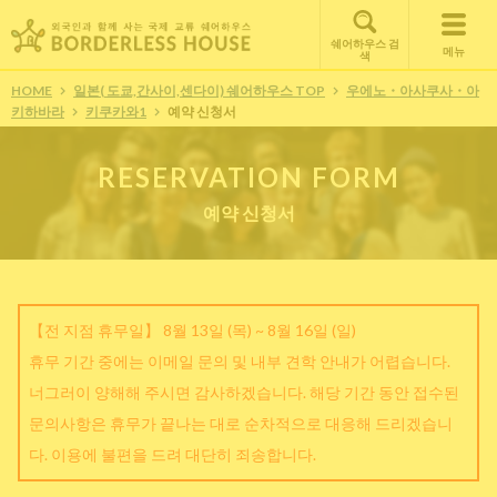
쉐어하우스 검
메뉴
색
HOME
일본( 도쿄,간사이,센다이) 쉐어하우스 TOP
우에노・아사쿠사・아
키하바라
키쿠카와1
예약 신청서
RESERVATION FORM
예약 신청서
【전 지점 휴무일】 8월 13일 (목) ~ 8월 16일 (일)
휴무 기간 중에는 이메일 문의 및 내부 견학 안내가 어렵습니다.
너그러이 양해해 주시면 감사하겠습니다. 해당 기간 동안 접수된
문의사항은 휴무가 끝나는 대로 순차적으로 대응해 드리겠습니
다. 이용에 불편을 드려 대단히 죄송합니다.