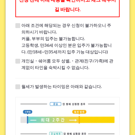
길 바랍니다.
아래 조건에 해당되는 경우 신청이 불가하오니 주
※견학 전에 전화나 LINE, Zoom을 통해 견학에 대한 세부 내용을 안내해 드
의하시기 바랍니다.
립니다.
커플, 부부의 입주는 불가능합니다.
※이미 견학을 진행한 분은 ｢견학했음｣이라고 기입해주세요.
고등학생, 만36세 이상인 분은 입주가 불가능합니
다. (만18세~만35세까지 입주 가능 대상입니다)
개인실・쉐어룸 모두 성별,・관계(친구/가족)에 관
흡연
*
계없이 타인을 숙박시킬 수 없습니다.
핀다
피지 않는다
※전면 금연 하우스에는 흡연자는 입주하실 수 없으므로 양해 바랍니다.
월세가 발생하는 타이밍은 아래와 같습니다.
자전거 주차장에 대해.
*
필수
불필요
※하우스에 따라서는 자전거 주차장이 없는 경우가 있습니다.