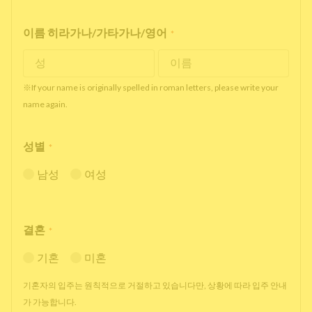
이름 히라가나/가타가나/영어
*
※If your name is originally spelled in roman letters, please write your
name again.
성별
*
남성
여성
결혼
*
기혼
미혼
기혼자의 입주는 원칙적으로 거절하고 있습니다만, 상황에 따라 입주 안내
가 가능합니다.