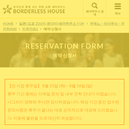
쉐어하우스 검
메뉴
색
HOME
일본( 도쿄,간사이,센다이) 쉐어하우스 TOP
우에노・아사쿠사・아
키하바라
키쿠카와1
예약 신청서
RESERVATION FORM
예약 신청서
【전 지점 휴무일】 8월 13일 (목) ~ 8월 16일 (일)
휴무 기간 중에는 이메일 문의 및 내부 견학 안내가 어렵습니다.
너그러이 양해해 주시면 감사하겠습니다. 해당 기간 동안 접수된
문의사항은 휴무가 끝나는 대로 순차적으로 대응해 드리겠습니
다. 이용에 불편을 드려 대단히 죄송합니다.