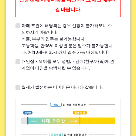
길 바랍니다.
아래 조건에 해당되는 경우 신청이 불가하오니 주
※견학 전에 전화나 LINE, Zoom을 통해 견학에 대한 세부 내용을 안내해 드
의하시기 바랍니다.
립니다.
커플, 부부의 입주는 불가능합니다.
※이미 견학을 진행한 분은 ｢견학했음｣이라고 기입해주세요.
고등학생, 만36세 이상인 분은 입주가 불가능합니
다. (만18세~만35세까지 입주 가능 대상입니다)
개인실・쉐어룸 모두 성별,・관계(친구/가족)에 관
흡연
*
계없이 타인을 숙박시킬 수 없습니다.
핀다
피지 않는다
※전면 금연 하우스에는 흡연자는 입주하실 수 없으므로 양해 바랍니다.
월세가 발생하는 타이밍은 아래와 같습니다.
자전거 주차장에 대해.
*
필수
불필요
※하우스에 따라서는 자전거 주차장이 없는 경우가 있습니다.