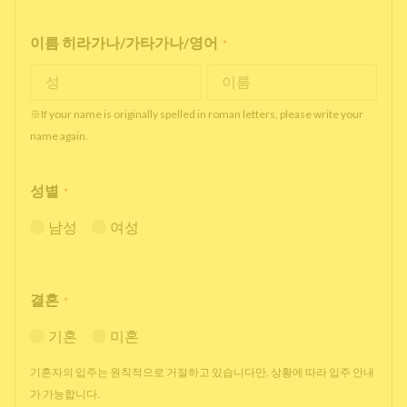
이름 히라가나/가타가나/영어
*
※If your name is originally spelled in roman letters, please write your
name again.
성별
*
남성
여성
결혼
*
기혼
미혼
기혼자의 입주는 원칙적으로 거절하고 있습니다만, 상황에 따라 입주 안내
가 가능합니다.