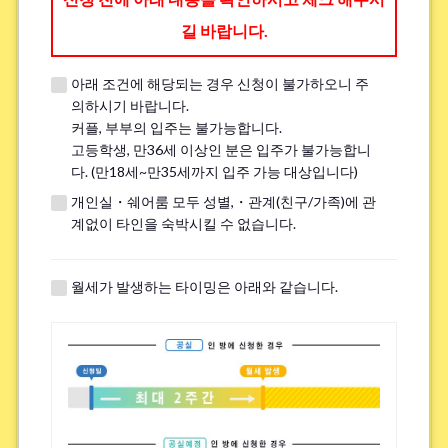
길 바랍니다.
아래 조건에 해당되는 경우 신청이 불가하오니 주
※견학 전에 전화나 LINE, Zoom을 통해 견학에 대한 세부 내용을 안내해 드
의하시기 바랍니다.
립니다.
커플, 부부의 입주는 불가능합니다.
※이미 견학을 진행한 분은 ｢견학했음｣이라고 기입해주세요.
고등학생, 만36세 이상인 분은 입주가 불가능합니
다. (만18세~만35세까지 입주 가능 대상입니다)
개인실・쉐어룸 모두 성별,・관계(친구/가족)에 관
흡연
*
계없이 타인을 숙박시킬 수 없습니다.
핀다
피지 않는다
※전면 금연 하우스에는 흡연자는 입주하실 수 없으므로 양해 바랍니다.
월세가 발생하는 타이밍은 아래와 같습니다.
자전거 주차장에 대해.
*
필수
불필요
※하우스에 따라서는 자전거 주차장이 없는 경우가 있습니다.