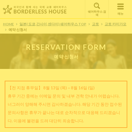
쉐어하우스 검
메뉴
색
HOME
일본( 도쿄,간사이,센다이) 쉐어하우스 TOP
교토
교토 카미가모
예약 신청서
RESERVATION FORM
예약 신청서
【전 지점 휴무일】 8월 13일 (목) ~ 8월 16일 (일)
휴무 기간 중에는 이메일 문의 및 내부 견학 안내가 어렵습니다.
너그러이 양해해 주시면 감사하겠습니다. 해당 기간 동안 접수된
문의사항은 휴무가 끝나는 대로 순차적으로 대응해 드리겠습니
다. 이용에 불편을 드려 대단히 죄송합니다.