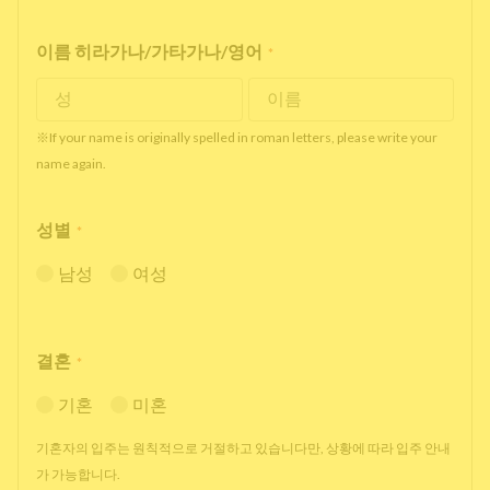
이름 히라가나/가타가나/영어
*
※If your name is originally spelled in roman letters, please write your
name again.
성별
*
남성
여성
결혼
*
기혼
미혼
기혼자의 입주는 원칙적으로 거절하고 있습니다만, 상황에 따라 입주 안내
가 가능합니다.