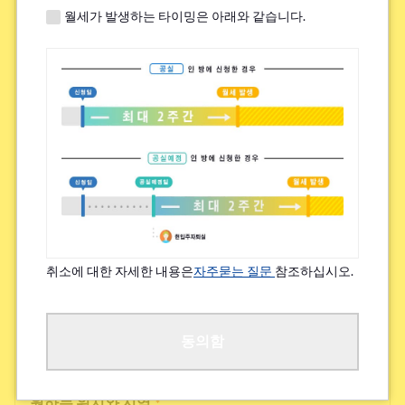
월세가 발생하는 타이밍은 아래와 같습니다.
쉐어하우스 내 높은 교류 빈도
하우스 시설의 새로움, 깨끗함
그 외
검토 가능한 집 임대료(상한)
*
~¥49,000
취소에 대한 자세한 내용은
자주묻는 질문
참조하십시오.
¥50,000~¥69,000
¥70,000~¥89,000
동의함
원하는 위치와 지역
*