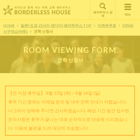
쉐어하우스 검
메뉴
색
HOME
일본( 도쿄,간사이,센다이) 쉐어하우스 TOP
이케부쿠로
이타바
시구약쇼마에1
견학 신청서
ROOM VIEWING FORM
견학 신청서
【전 지점 휴무일】 8월 13일 (목) ~ 8월 16일 (일)
휴무 기간 중에는 이메일 문의 및 내부 견학 안내가 어렵습니다.
너그러이 양해해 주시면 감사하겠습니다. 해당 기간 동안 접수된
문의사항은 휴무가 끝나는 대로 순차적으로 대응해 드리겠습니
다. 이용에 불편을 드려 대단히 죄송합니다.