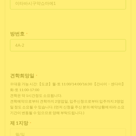
방번호
*
견학희망일
*
※대응 가능 시간:【도쿄】월-토 11:00/14:00/16:30 【간사이・센다이】
화-토 11:00-17:00
견학은 약 1시간정도 소요됩니다.
견학예약으로부터 견학까지 2영업일, 입주신청으로부터 입주까지 3영업
일 정도 소요될 수 있습니다. (먼저 신청을 주신 분의 예약상황에 따라 소요
기간이 변동될 수 있으므로 양해 부탁드립니다.)
제 1지망
*