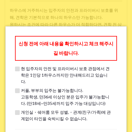
하우스에 거주하시는 입주자의 안전과 프라이버시 보호를 위
해, 견학은 기본적으로 하나의 하우스만 가능합니다.
원하시는 조건에 따라 다른 하우스가 더 적합하다면, 견학 전 상
담 시 다른 선택지를 제공해 드릴 수 있으니 아래에 작성해 주시
면 감사하겠습니다.
신청 전에 아래 내용을 확인하시고 체크 해주시
길 바랍니다.
방 찾을 때 중시하는 것(3 개까지 선택 가능)
*
현 입주자의 안전 및 프라이버시 보호 관점에서 견
학교와 직장과의 접근성
학은 1인당 1하우스까지만 안내해드리고 있습니
다.
저렴한 임대료
커플, 부부의 입주는 불가능합니다.
주변 환경
고등학생, 만36세 이상인 분은 입주가 불가능합니
다. (만18세~만35세까지 입주 가능 대상입니다)
개인실・쉐어룸 모두 성별,・관계(친구/가족)에 관
언어 교류
계없이 타인을 숙박시킬 수 없습니다.