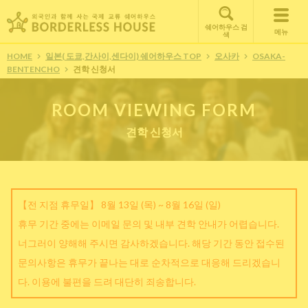
쉐어하우스 검
메뉴
색
HOME
일본( 도쿄,간사이,센다이) 쉐어하우스 TOP
오사카
OSAKA-
BENTENCHO
견학 신청서
ROOM VIEWING FORM
견학 신청서
【전 지점 휴무일】 8월 13일 (목) ~ 8월 16일 (일)
휴무 기간 중에는 이메일 문의 및 내부 견학 안내가 어렵습니다.
너그러이 양해해 주시면 감사하겠습니다. 해당 기간 동안 접수된
문의사항은 휴무가 끝나는 대로 순차적으로 대응해 드리겠습니
다. 이용에 불편을 드려 대단히 죄송합니다.