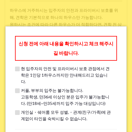
하우스에 거주하시는 입주자의 안전과 프라이버시 보호를 위
해, 견학은 기본적으로 하나의 하우스만 가능합니다.
원하시는 조건에 따라 다른 하우스가 더 적합하다면, 견학 전 상
담 시 다른 선택지를 제공해 드릴 수 있으니 아래에 작성해 주시
면 감사하겠습니다.
신청 전에 아래 내용을 확인하시고 체크 해주시
길 바랍니다.
방 찾을 때 중시하는 것(3 개까지 선택 가능)
*
현 입주자의 안전 및 프라이버시 보호 관점에서 견
학교와 직장과의 접근성
학은 1인당 1하우스까지만 안내해드리고 있습니
다.
저렴한 임대료
커플, 부부의 입주는 불가능합니다.
주변 환경
고등학생, 만36세 이상인 분은 입주가 불가능합니
다. (만18세~만35세까지 입주 가능 대상입니다)
개인실・쉐어룸 모두 성별,・관계(친구/가족)에 관
언어 교류
계없이 타인을 숙박시킬 수 없습니다.