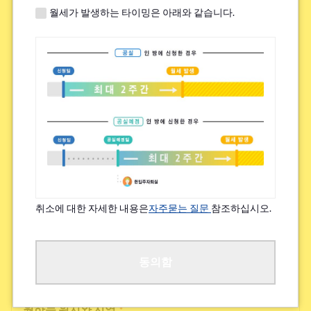
월세가 발생하는 타이밍은 아래와 같습니다.
쉐어하우스 내 높은 교류 빈도
하우스 시설의 새로움, 깨끗함
그 외
검토 가능한 집 임대료(상한)
*
~¥49,000
취소에 대한 자세한 내용은
자주묻는 질문
참조하십시오.
¥50,000~¥69,000
¥70,000~¥89,000
동의함
원하는 위치와 지역
*