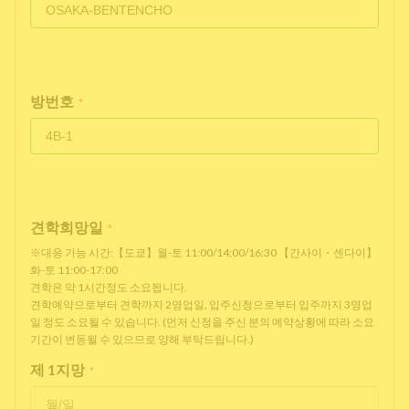
방번호
*
견학희망일
*
※대응 가능 시간:【도쿄】월-토 11:00/14:00/16:30 【간사이・센다이】
화-토 11:00-17:00
견학은 약 1시간정도 소요됩니다.
견학예약으로부터 견학까지 2영업일, 입주신청으로부터 입주까지 3영업
일 정도 소요될 수 있습니다. (먼저 신청을 주신 분의 예약상황에 따라 소요
기간이 변동될 수 있으므로 양해 부탁드립니다.)
제 1지망
*