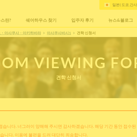
일본( 도쿄,간
스란?
쉐어하우스 찾기
입주자 후기
뉴스&블로그
노・아사쿠사・아키하바라
아사쿠사바시1
견학 신청서
OM VIEWING F
견학 신청서
어렵습니다. 너그러이 양해해 주시면 감사하겠습니다. 해당 기간 동안 접수된
습니다. 이용에 불편을 드려 대단히 죄송합니다.