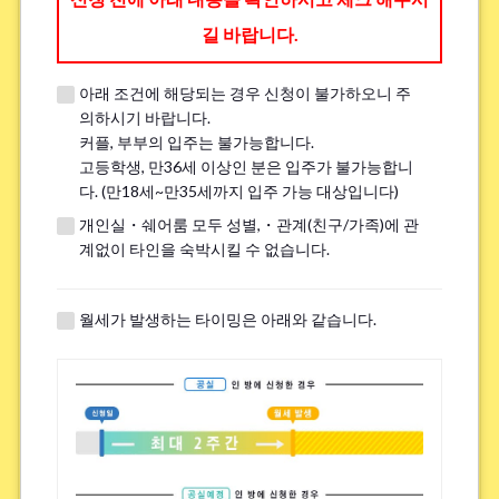
길 바랍니다.
아래 조건에 해당되는 경우 신청이 불가하오니 주
※견학 전에 전화나 LINE, Zoom을 통해 견학에 대한 세부 내용을 안내해 드
의하시기 바랍니다.
립니다.
커플, 부부의 입주는 불가능합니다.
※이미 견학을 진행한 분은 ｢견학했음｣이라고 기입해주세요.
고등학생, 만36세 이상인 분은 입주가 불가능합니
다. (만18세~만35세까지 입주 가능 대상입니다)
개인실・쉐어룸 모두 성별,・관계(친구/가족)에 관
흡연
*
계없이 타인을 숙박시킬 수 없습니다.
핀다
피지 않는다
※전면 금연 하우스에는 흡연자는 입주하실 수 없으므로 양해 바랍니다.
월세가 발생하는 타이밍은 아래와 같습니다.
자전거 주차장에 대해.
*
필수
불필요
※하우스에 따라서는 자전거 주차장이 없는 경우가 있습니다.