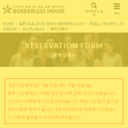
쉐어하우스 검
메뉴
색
HOME
일본( 도쿄,간사이,센다이) 쉐어하우스 TOP
우에노・아사쿠사・아
키하바라
아사쿠사바시1
예약 신청서
RESERVATION FORM
예약 신청서
【전 지점 휴무일】 8월 13일 (목) ~ 8월 16일 (일)
휴무 기간 중에는 이메일 문의 및 내부 견학 안내가 어렵습니다.
너그러이 양해해 주시면 감사하겠습니다. 해당 기간 동안 접수된
문의사항은 휴무가 끝나는 대로 순차적으로 대응해 드리겠습니
다. 이용에 불편을 드려 대단히 죄송합니다.