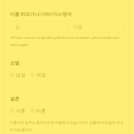
이름 히라가나/가타가나/영어
*
※If your name is originally spelled in roman letters, please write your
name again.
성별
*
남성
여성
결혼
*
기혼
미혼
기혼자의 입주는 원칙적으로 거절하고 있습니다만, 상황에 따라 입주 안내
가 가능합니다.