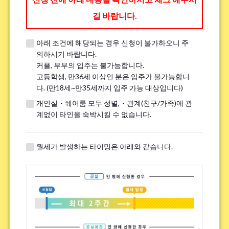
길 바랍니다.
아래 조건에 해당되는 경우 신청이 불가하오니 주
※견학 전에 전화나 LINE, Zoom을 통해 견학에 대한 세부 내용을 안내해 드
의하시기 바랍니다.
립니다.
커플, 부부의 입주는 불가능합니다.
※이미 견학을 진행한 분은 ｢견학했음｣이라고 기입해주세요.
고등학생, 만36세 이상인 분은 입주가 불가능합니
다. (만18세~만35세까지 입주 가능 대상입니다)
개인실・쉐어룸 모두 성별,・관계(친구/가족)에 관
흡연
*
계없이 타인을 숙박시킬 수 없습니다.
핀다
피지 않는다
※전면 금연 하우스에는 흡연자는 입주하실 수 없으므로 양해 바랍니다.
월세가 발생하는 타이밍은 아래와 같습니다.
자전거 주차장에 대해.
*
필수
불필요
※하우스에 따라서는 자전거 주차장이 없는 경우가 있습니다.