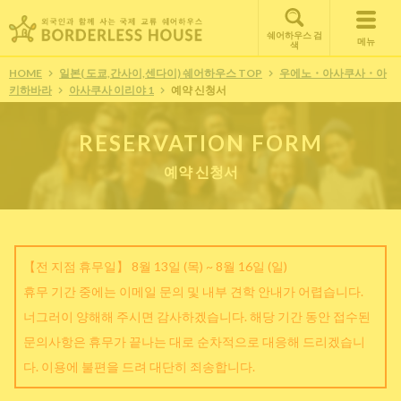
쉐어하우스 검
메뉴
색
HOME
일본( 도쿄,간사이,센다이) 쉐어하우스 TOP
우에노・아사쿠사・아
키하바라
아사쿠사 이리야 1
예약 신청서
RESERVATION FORM
예약 신청서
【전 지점 휴무일】 8월 13일 (목) ~ 8월 16일 (일)
휴무 기간 중에는 이메일 문의 및 내부 견학 안내가 어렵습니다.
너그러이 양해해 주시면 감사하겠습니다. 해당 기간 동안 접수된
문의사항은 휴무가 끝나는 대로 순차적으로 대응해 드리겠습니
다. 이용에 불편을 드려 대단히 죄송합니다.