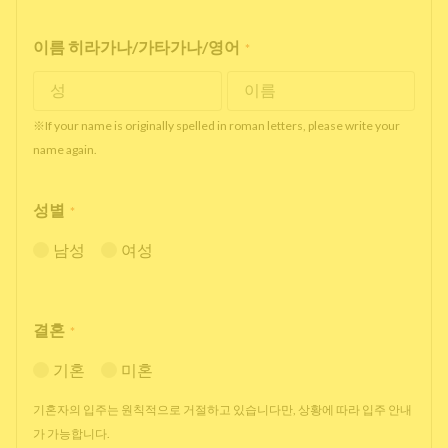
이름 히라가나/가타가나/영어
*
※If your name is originally spelled in roman letters, please write your
name again.
성별
*
남성
여성
결혼
*
기혼
미혼
기혼자의 입주는 원칙적으로 거절하고 있습니다만, 상황에 따라 입주 안내
가 가능합니다.