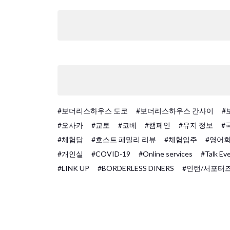
#보더리스하우스 도쿄
#보더리스하우스 간사이
#
#오사카
#교토
#코베
#캠페인
#유지 정보
#
#체험담
#호스트 패밀리 리뷰
#체험입주
#영어
#개인실
#COVID-19
#Online services
#Talk Ev
#LINK UP
#BORDERLESS DINERS
#인턴/서포터