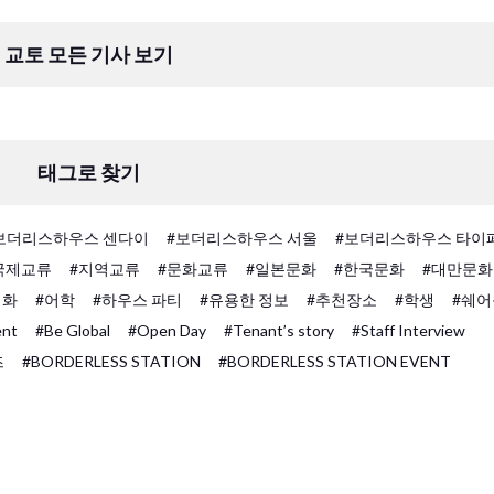
교토 모든 기사 보기
태그로 찾기
보더리스하우스 센다이
#보더리스하우스 서울
#보더리스하우스 타이
국제교류
#지역교류
#문화교류
#일본문화
#한국문화
#대만문화
회화
#어학
#하우스 파티
#유용한 정보
#추천장소
#학생
#쉐어
ent
#Be Global
#Open Day
#Tenant’s story
#Staff Interview
즈
#BORDERLESS STATION
#BORDERLESS STATION EVENT