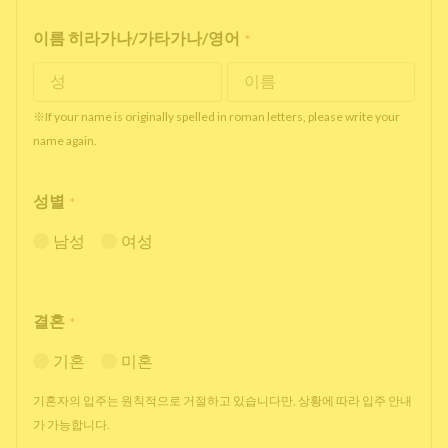
이름 히라가나/가타가나/영어
*
※If your name is originally spelled in roman letters, please write your
name again.
성별
*
남성
여성
결혼
*
기혼
미혼
기혼자의 입주는 원칙적으로 거절하고 있습니다만, 상황에 따라 입주 안내
가 가능합니다.