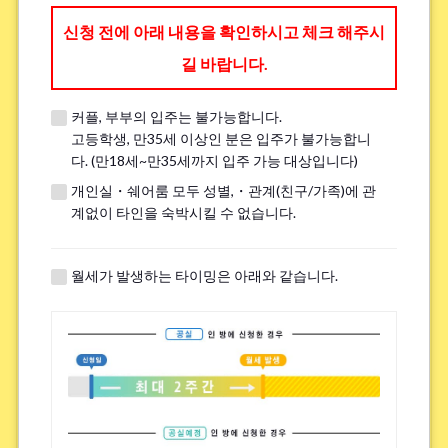
신청 전에 아래 내용을 확인하시고 체크 해주시
※휴대전화를 갖고 계시지 않은 분은 「0」을 입력해 주십시오.
길 바랍니다.
전화 가능한 시간대（월요일부터 토요일 11:00～
커플, 부부의 입주는 불가능합니다.
고등학생, 만35세 이상인 분은 입주가 불가능합니
17:00）
*
다. (만18세~만35세까지 입주 가능 대상입니다)
개인실・쉐어룸 모두 성별,・관계(친구/가족)에 관
계없이 타인을 숙박시킬 수 없습니다.
※견학 전에 전화나 LINE, Zoom을 통해 견학에 대한 세부 내용을 안내해 드
월세가 발생하는 타이밍은 아래와 같습니다.
립니다.
※이미 견학을 진행한 분은 ｢견학했음｣이라고 기입해주세요.
흡연
*
핀다
피지 않는다