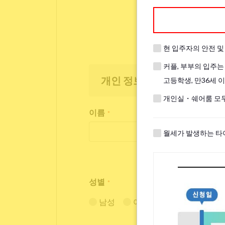
현 입주자의 안전 
커플, 부부의 입주는
개인 정보
고등학생, 만36세 
개인실・쉐어룸 모두
이름
*
월세가 발생하는 타
성별
*
남성
여성