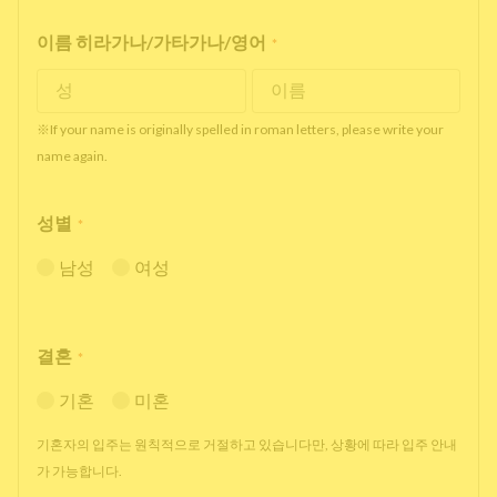
이름 히라가나/가타가나/영어
*
※If your name is originally spelled in roman letters, please write your
name again.
성별
*
남성
여성
결혼
*
기혼
미혼
기혼자의 입주는 원칙적으로 거절하고 있습니다만, 상황에 따라 입주 안내
가 가능합니다.