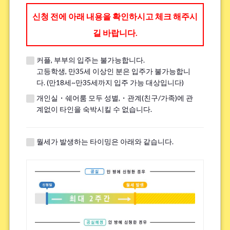
신청 전에 아래 내용을 확인하시고 체크 해주시
※휴대전화를 갖고 계시지 않은 분은 「0」을 입력해 주십시오.
길 바랍니다.
전화 가능한 시간대（월요일부터 토요일 11:00～
커플, 부부의 입주는 불가능합니다.
고등학생, 만35세 이상인 분은 입주가 불가능합니
17:00）
*
다. (만18세~만35세까지 입주 가능 대상입니다)
개인실・쉐어룸 모두 성별,・관계(친구/가족)에 관
계없이 타인을 숙박시킬 수 없습니다.
※견학 전에 전화나 LINE, Zoom을 통해 견학에 대한 세부 내용을 안내해 드
월세가 발생하는 타이밍은 아래와 같습니다.
립니다.
※이미 견학을 진행한 분은 ｢견학했음｣이라고 기입해주세요.
흡연
*
핀다
피지 않는다