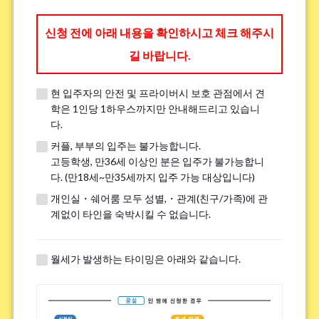
신청 전에 아래 내용을 확인하시고 체크 해주시
길 바랍니다.
이메일
*
현 입주자의 안전 및 프라이버시 보호 관점에서 견
학은 1인당 1하우스까지만 안내해드리고 있습니
다.
※현재 시스템으로 인해 Hotmail, Live Mail, Outlook 등의 이메일로 메일
커플, 부부의 입주는 불가능합니다.
이 정상적으로 전송되지 않는 문제가 발생하고 있습니다.다른 이메일 주소
고등학생, 만36세 이상인 분은 입주가 불가능합니
(Gmail, Yahoo 등)를 입력해 주시거나,
링크
를 통해 해결 방법을 확인해 주
다. (만18세~만35세까지 입주 가능 대상입니다)
시기 바랍니다.
만약 2~3일 이상 답장을 받지 못하신 경우, 전화 또는 LINE으로 직접 연락
개인실・쉐어룸 모두 성별,・관계(친구/가족)에 관
해 주시면 감사하겠습니다.
계없이 타인을 숙박시킬 수 없습니다.
월세가 발생하는 타이밍은 아래와 같습니다.
이메일(확인)
*