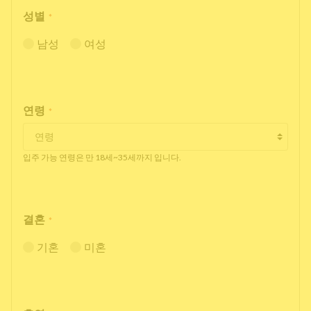
성별
*
남성
여성
연령
*
입주 가능 연령은 만 18세~35세까지 입니다.
결혼
*
기혼
미혼