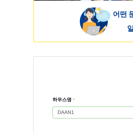
어떤 
일
하우스명
*